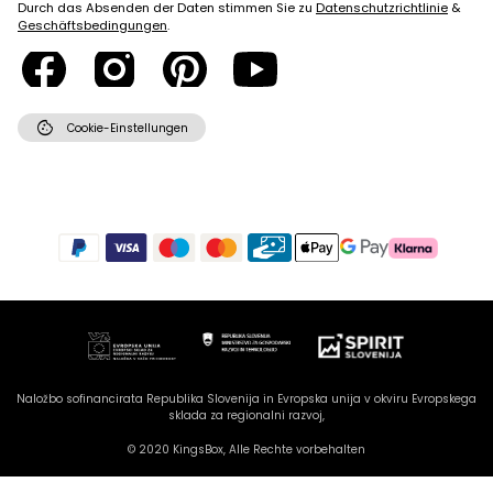
Durch das Absenden der Daten stimmen Sie zu
Datenschutzrichtlinie
&
Geschäftsbedingungen
.
cookie
Cookie-Einstellungen
Naložbo sofinancirata Republika Slovenija in Evropska unija v okviru Evropskega
sklada za regionalni razvoj,
© 2020 KingsBox, Alle Rechte vorbehalten