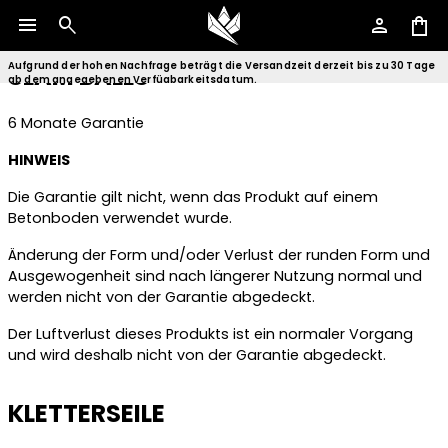
werden nicht von der Garantie abgedeckt.
menu
search
person
shopping_bag
Sommerschlussverkauf 🏖️ Bis zu 50 % Rabatt! ☀️
SLAM BALLS
Aufgrund der hohen Nachfrage beträgt die Versandzeit derzeit bis zu 30 Tage
ab dem angegebenen Verfügbarkeitsdatum.
6 Monate Garantie
HINWEIS
Die Garantie gilt nicht, wenn das Produkt auf einem
Betonboden verwendet wurde.
Änderung der Form und/oder Verlust der runden Form und
Ausgewogenheit sind nach längerer Nutzung normal und
werden nicht von der Garantie abgedeckt.
Der Luftverlust dieses Produkts ist ein normaler Vorgang
und wird deshalb nicht von der Garantie abgedeckt.
KLETTERSEILE