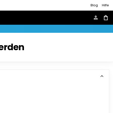
Blog
Hilfe
person
shopping_bag
erden
expand_more