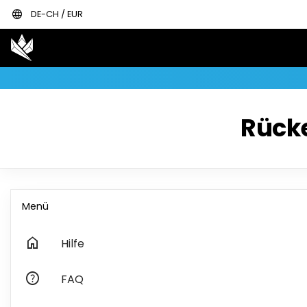
language
DE-CH / EUR
Rück
Menü
home
Hilfe
help
FAQ