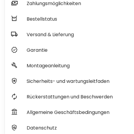
payments
Zahlungsmöglichkeiten
orders
Bestellstatus
local_shipping
Versand & Lieferung
verified
Garantie
build
Montageanleitung
health_and_safety
Sicherheits- und wartungsleitfaden
autorenew
Rückerstattungen und Beschwerden
account_balance
Allgemeine Geschäftsbedingungen
policy
Datenschutz