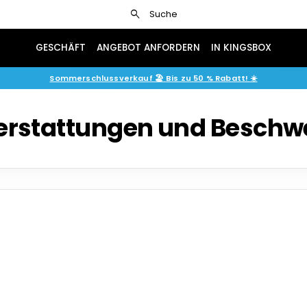
search
Suche
GESCHÄFT
ANGEBOT ANFORDERN
IN KINGSBOX
Sommerschlussverkauf 🏖️ Bis zu 50 % Rabatt! ☀️
erstattungen und Beschw