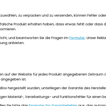
szuwählen, zu verpacken und zu versenden, können Fehler oder
das falsche Produkt erhalten haben, dass etwas fehlt oder dass 
formieren.
spricht, und beantworten Sie die Fragen im
Formular
. Unser Rek
sung anbieten.
en auf der Website für jedes Produkt angegebenen Zeitraum a
s angegeben ist.
sBox hergestellt wurden, unterliegen der Garantie des Herstelle
egen Material-, Verarbeitungs- und Funktionsfehler für eine
len Sie bitte das
Formular für Garantiefehler
aus, das automa