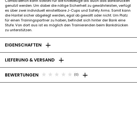
Combo Bench kann sowohl für die Kniebeuge als auch das Bankdrücken
genutzt werden. Um dabei die nötige Sicherheit zu gewährleisten, verfügt
es über zwei individuell einstellbare J-Cups und Safety Arms. Somit kann
die Hantel sicher abgelegt werden, egal ob gewollt oder nicht. Um Platz
für einen Trainingspartner zu haben, befindet sich hinter der Bank eine
Stufe. Von dort aus ist es möglich den Trainierenden beim Bankdrücken
zu unterstützen.
add
EIGENSCHAFTEN
add
LIEFERUNG & VERSAND
add
star
star
star
star
star
BEWERTUNGEN
(0)