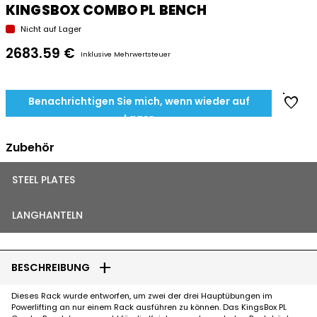
KINGSBOX COMBO PL BENCH
Nicht auf Lager
2683.59 €
Inklusive Mehrwertsteuer
favorite
Benachrichtigen Sie mich, wenn wieder auf
Lager
Zubehör
STEEL PLATES
LANGHANTELN
add
BESCHREIBUNG
Dieses Rack wurde entworfen, um zwei der drei Hauptübungen im
Powerlifting an nur einem Rack ausführen zu können. Das KingsBox PL