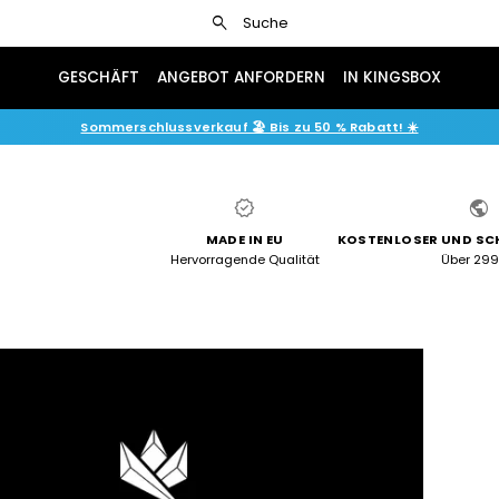
search
Suche
GESCHÄFT
ANGEBOT ANFORDERN
IN KINGSBOX
Sommerschlussverkauf 🏖️ Bis zu 50 % Rabatt! ☀️
verified
public
MADE IN EU
KOSTENLOSER UND SC
Hervorragende Qualität
Über 29