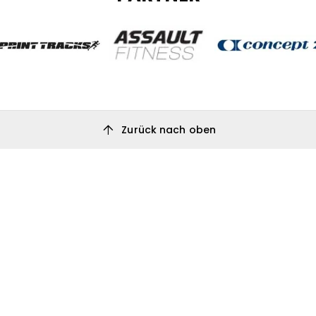
arrow_upward
Zurück nach oben