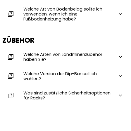
Welche Art von Bodenbelag sollte ich
quiz
expand_more
verwenden, wenn ich eine
Fußbodenheizung habe?
ZÜBEHOR
Welche Arten von Landminenzubehör
quiz
expand_more
haben Sie?
Welche Version der Dip-Bar soll ich
quiz
expand_more
wählen?
Was sind zusätzliche Sicherheitsoptionen
quiz
expand_more
für Racks?