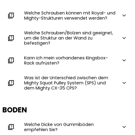
Welche Schrauben können mit Royal- und
quiz
expand_more
Mighty-Strukturen verwendet werden?
Welche Schrauben/Bolzen sind geeignet,
quiz
expand_more
um die Struktur an der Wand zu
befestigen?
Kann ich mein vorhandenes Kingsbox-
quiz
expand_more
Rack aufrüsten?
Was ist der Unterschied zwischen dem
quiz
expand_more
Mighty Squat Pulley System (SPS) und
dem Mighty CX-35 CPS?
BODEN
Welche Dicke von Gummiböden
quiz
expand_more
empfehlen Sie?