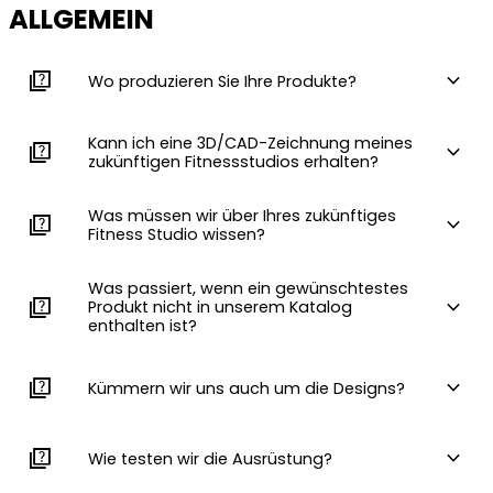
ALLGEMEIN
quiz
expand_more
Wo produzieren Sie Ihre Produkte?
Kann ich eine 3D/CAD-Zeichnung meines
quiz
expand_more
zukünftigen Fitnessstudios erhalten?
Was müssen wir über Ihres zukünftiges
quiz
expand_more
Fitness Studio wissen?
Was passiert, wenn ein gewünschtestes
quiz
expand_more
Produkt nicht in unserem Katalog
enthalten ist?
quiz
expand_more
Kümmern wir uns auch um die Designs?
quiz
expand_more
Wie testen wir die Ausrüstung?