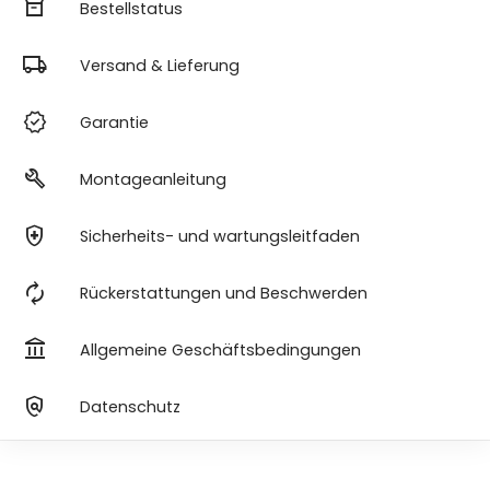
orders
Bestellstatus
local_shipping
Versand & Lieferung
verified
Garantie
build
Montageanleitung
health_and_safety
Sicherheits- und wartungsleitfaden
autorenew
Rückerstattungen und Beschwerden
account_balance
Allgemeine Geschäftsbedingungen
policy
Datenschutz