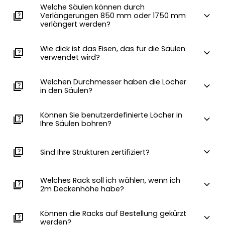
Welche Säulen können durch
quiz
expand_more
Verlängerungen 850 mm oder 1750 mm
verlängert werden?
Wie dick ist das Eisen, das für die Säulen
quiz
expand_more
verwendet wird?
Welchen Durchmesser haben die Löcher
quiz
expand_more
in den Säulen?
Können Sie benutzerdefinierte Löcher in
quiz
expand_more
Ihre Säulen bohren?
quiz
expand_more
Sind Ihre Strukturen zertifiziert?
Welches Rack soll ich wählen, wenn ich
quiz
expand_more
2m Deckenhöhe habe?
Können die Racks auf Bestellung gekürzt
quiz
expand_more
werden?