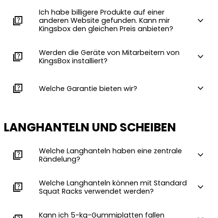
Ich habe billigere Produkte auf einer
quiz
expand_more
anderen Website gefunden. Kann mir
Kingsbox den gleichen Preis anbieten?
Werden die Geräte von Mitarbeitern von
quiz
expand_more
KingsBox installiert?
quiz
expand_more
Welche Garantie bieten wir?
LANGHANTELN UND SCHEIBEN
Welche Langhanteln haben eine zentrale
quiz
expand_more
Rändelung?
Welche Langhanteln können mit Standard
quiz
expand_more
Squat Racks verwendet werden?
Kann ich 5-kg-Gummiplatten fallen