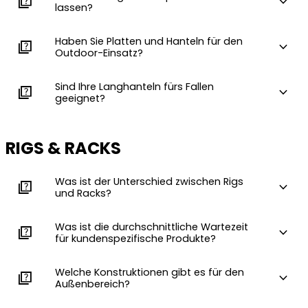
quiz
expand_more
lassen?
Haben Sie Platten und Hanteln für den
quiz
expand_more
Outdoor-Einsatz?
Sind Ihre Langhanteln fürs Fallen
quiz
expand_more
geeignet?
RIGS & RACKS
Was ist der Unterschied zwischen Rigs
quiz
expand_more
und Racks?
Was ist die durchschnittliche Wartezeit
quiz
expand_more
für kundenspezifische Produkte?
Welche Konstruktionen gibt es für den
quiz
expand_more
Außenbereich?