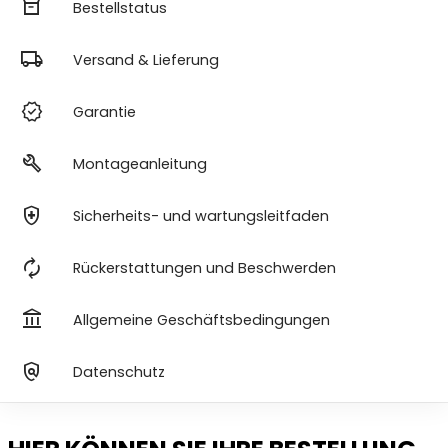
orders
Bestellstatus
local_shipping
Versand & Lieferung
verified
Garantie
build
Montageanleitung
health_and_safety
Sicherheits- und wartungsleitfaden
autorenew
Rückerstattungen und Beschwerden
account_balance
Allgemeine Geschäftsbedingungen
policy
Datenschutz