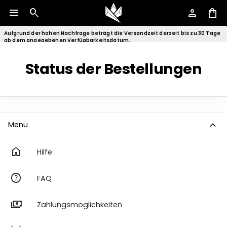
menu
search
person
shopping_bag
Aufgrund der hohen Nachfrage beträgt die Versandzeit derzeit bis zu 30 Tage
ab dem angegebenen Verfügbarkeitsdatum.
Status der Bestellungen
expand_more
Menü
home
Hilfe
help
FAQ
payments
Zahlungsmöglichkeiten