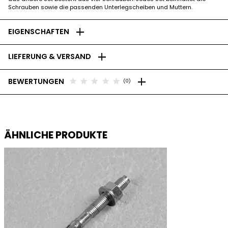
Schrauben sowie die passenden Unterlegscheiben und Muttern.
add
EIGENSCHAFTEN
add
LIEFERUNG & VERSAND
add
star
star
star
star
star
BEWERTUNGEN
(0)
ÄHNLICHE PRODUKTE