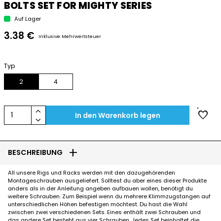
BOLTS SET FOR MIGHTY SERIES
Auf Lager
3.38 €
Inklusive Mehrwertsteuer
Typ
2
4
keyboard_arrow_up
favorite
1
In den Warenkorb legen
keyboard_arrow_down
add
BESCHREIBUNG
All unsere Rigs und Racks werden mit den dazugehörenden
Montageschrauben ausgeliefert. Solltest du aber eines dieser Produkte
anders als in der Anleitung angeben aufbauen wollen, benötigt du
weitere Schrauben. Zum Beispiel wenn du mehrere Klimmzugstangen auf
unterschiedlichen Höhen befestigen möchtest. Du hast die Wahl
zwischen zwei verschiedenen Sets. Eines enthält zwei Schrauben und
das andere Set besteht aus vier Schrauben. Jedes Set beinhaltet die