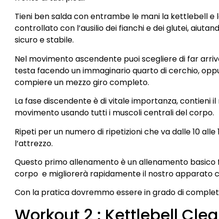
Tieni ben salda con entrambe le mani la kettlebell e 
controllato con l’ausilio dei fianchi e dei glutei, aiut
sicuro e stabile.
Nel movimento ascendente puoi scegliere di far arrivare
testa facendo un immaginario quarto di cerchio, oppu
compiere un mezzo giro completo.
La fase discendente è di vitale importanza, contieni i
movimento usando tutti i muscoli centrali del corpo.
Ripeti per un numero di ripetizioni che va dalle 10 alle
l’attrezzo.
Questo primo allenamento è un allenamento basico f
corpo e migliorerà rapidamente il nostro apparato ca
Con la pratica dovremmo essere in grado di completar
Workout 2 : Kettlebell Cle