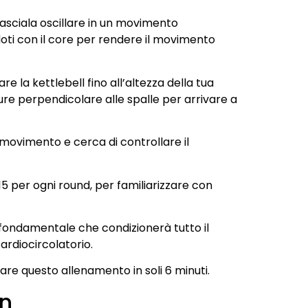
lasciala oscillare in un movimento
andoti con il core per rendere il movimento
 la kettlebell fino all’altezza della tua
re perpendicolare alle spalle per arrivare a
l movimento e cerca di controllare il
 15 per ogni round, per familiarizzare con
ondamentale che condizionerà tutto il
rdiocircolatorio.
e questo allenamento in soli 6 minuti.
an