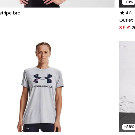
-81%
star
stripe bra
4.8
Outlet 
3.9 €
2
-88%