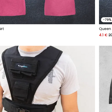
-79%
irt
Queen k
4.1 €
2