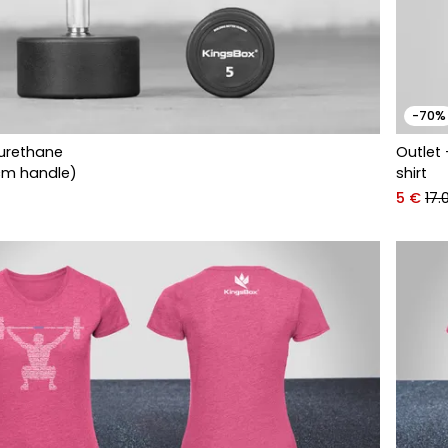
-70%
 urethane
Outlet 
cm handle)
shirt
5 €
17.