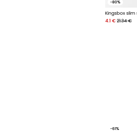
-80%
Kingsbox slim 
4.1 €
21.34 €
-61%