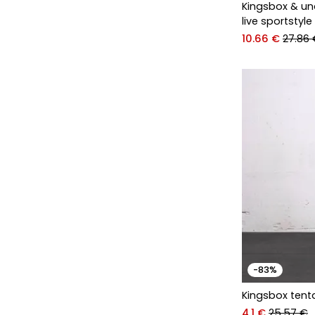
Kingsbox & u
live sportstyl
10.66 €
27.86
-83%
Kingsbox tent
4.1 €
25.57 €