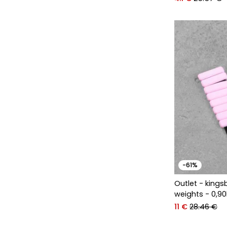
-61%
Outlet - kings
weights - 0,9
11 €
28.46 €