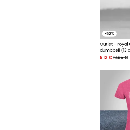
-52%
Outlet - royal
dumbbell (13 
8.12 €
16.95 €