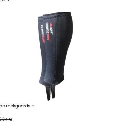
pe rockguards –
e
5.34 €