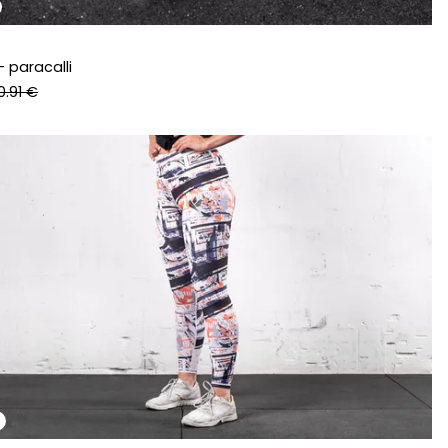
- paracalli
0.91 €