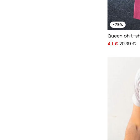
-79%
Queen oh t-sh
4.1 €
20.39 €