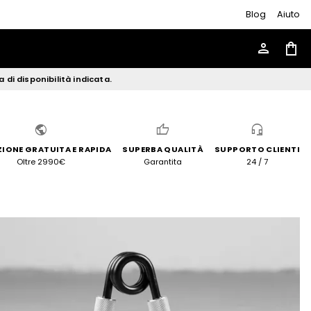
Blog
Aiuto
person
shopping_bag
di disponibilità indicata.
public
thumb_up
headset_mic
ZIONE GRATUITA E RAPIDA
SUPERBA QUALITÀ
SUPPORTO CLIENTI
Oltre 2990€
Garantita
24 / 7