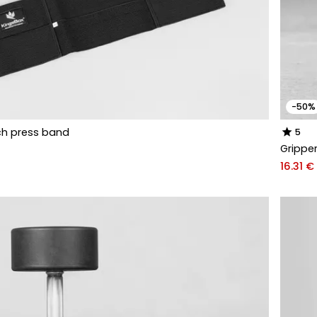
-50%
star
ch press band
5
Gripper
16.31 €