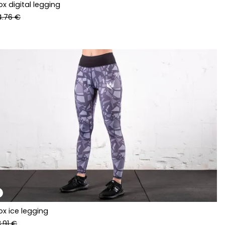
x digital legging
4.76 €
x ice legging
.91 €