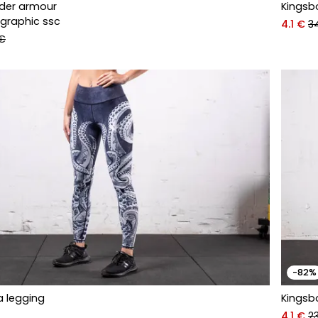
nder armour
Kingsbo
e graphic ssc
4.1 €
3
 €
-82%
a legging
Kingsbo
4.1 €
23