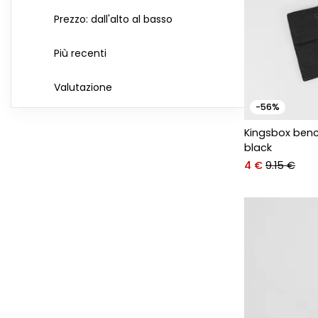
Prezzo: dall'alto al basso
Più recenti
Valutazione
-56%
Kingsbox ben
black
4 €
9.15 €