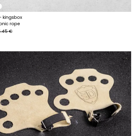
- kingsbox
onic rope
.45 €