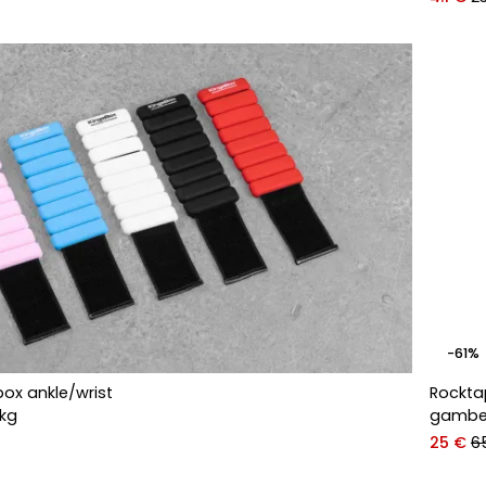
-61%
box ankle/wrist
Rockta
0kg
gamb
25 €
6