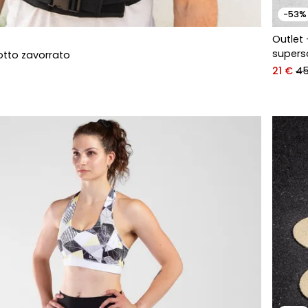
-53%
Outlet 
supers
otto zavorrato
21 €
45