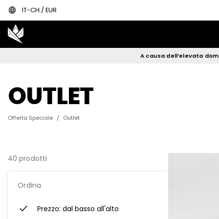
language
IT-CH / EUR
A causa dell’elevata doma
OUTLET
Offerta Speciale
/
Outlet
40 prodotti
Ordina
check
Prezzo: dal basso all'alto