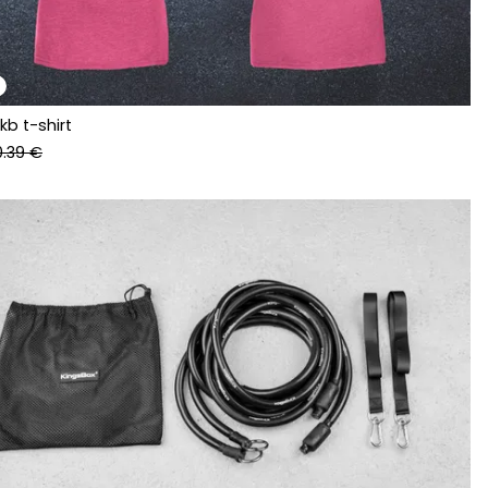
b t-shirt
0.39 €