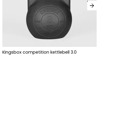
arrow_forward
Kingsbox competition kettlebell 3.0