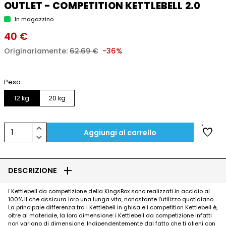
OUTLET - COMPETITION KETTLEBELL 2.0
In magazzino
40 €
Originariamente:
62.69 €
-36%
Peso
12 kg
20 kg
keyboard_arrow_up
favorite
1
Aggiungi al carrello
keyboard_arrow_down
add
DESCRIZIONE
I Kettlebell da competizione della KingsBox sono realizzati in acciaio al
100% il che assicura loro una lunga vita, nonostante l’utilizzo quotidiano.
La principale differenza tra i Kettlebell in ghisa e i competition Kettlebell è,
oltre al materiale, la loro dimensione: i Kettlebell da competizione infatti
non variano di dimensione. Indipendentemente dal fatto che ti alleni con