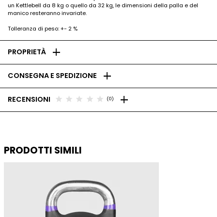
un Kettlebell da 8 kg o quello da 32 kg, le dimensioni della palla e del
manico resteranno invariate.
Tolleranza di peso: +- 2 %
add
PROPRIETÀ
add
CONSEGNA E SPEDIZIONE
add
star
star
star
star
star
RECENSIONI
(0)
PRODOTTI SIMILI