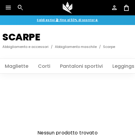
menu
search
person
shopping_bag
Saldi estivi 🏖️ Fino al 50% di sconto! ☀️
SCARPE
Abbigliamento e accessori
/
Abbigliamento maschile
/
Scarpe
Magliette
Corti
Pantaloni sportivi
Leggings
Nessun prodotto trovato