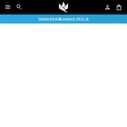
menu
search
person
shopping_bag
Soldes d’été 🏖️ Jusqu’à -50 % ! ☀️