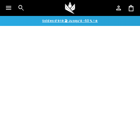
menu
search
person
shopping_bag
Soldes d’été 🏖️ Jusqu’à -50 % ! ☀️