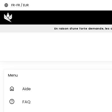
language
FR-FR / EUR
En raison d’une forte demande, les d
Menu
home
Aide
help
FAQ