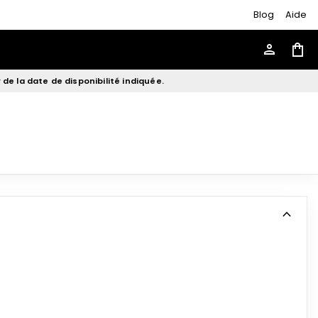
Blog
Aide
person
shopping_bag
de la date de disponibilité indiquée.
expand_more