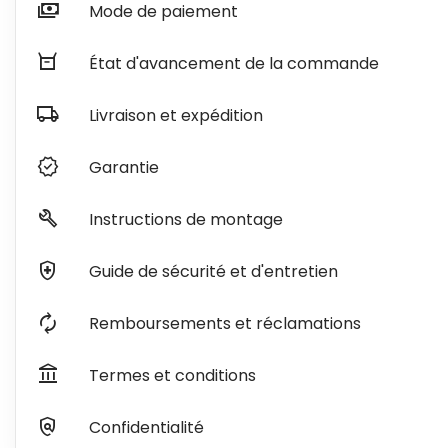
payments
Mode de paiement
orders
État d'avancement de la commande
local_shipping
Livraison et expédition
verified
Garantie
build
Instructions de montage
health_and_safety
Guide de sécurité et d'entretien
autorenew
Remboursements et réclamations
account_balance
Termes et conditions
policy
Confidentialité