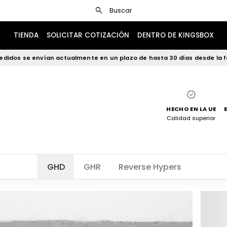
search
Buscar
TIENDA
SOLICITAR COTIZACIÓN
DENTRO DE KINGSBOX
edidos se envían actualmente en un plazo de hasta 30 días desde la f
verified
HECHO EN LA UE
Calidad superior
GHD
GHR
Reverse Hypers