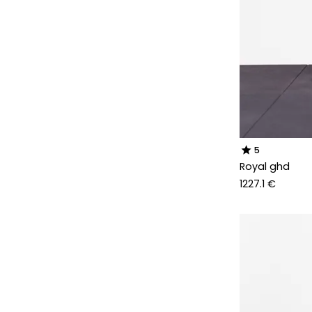
star
5
Royal ghd
1227.1 €