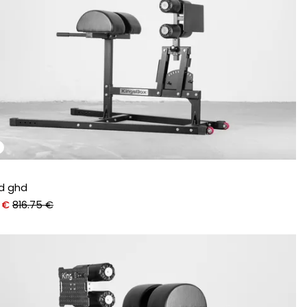
ed ghd
 €
816.75 €