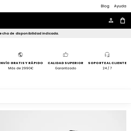
Blog
Ayuda
person
shopping_bag
echa de disponibilidad indicada.
public
thumb_up
headset_mic
ENVÍO GRATIS Y RÁPIDO
CALIDAD SUPERIOR
SOPORTE AL CLIENTE
Más de 2990€
Garantizado
24 / 7