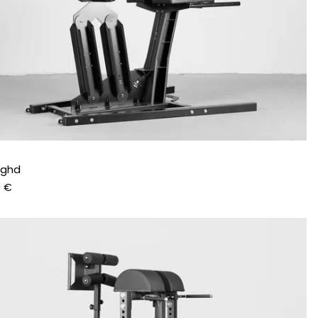
 ghd
9 €