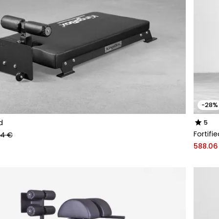
-28%
star
d
5
Fortifi
94 €
588.06