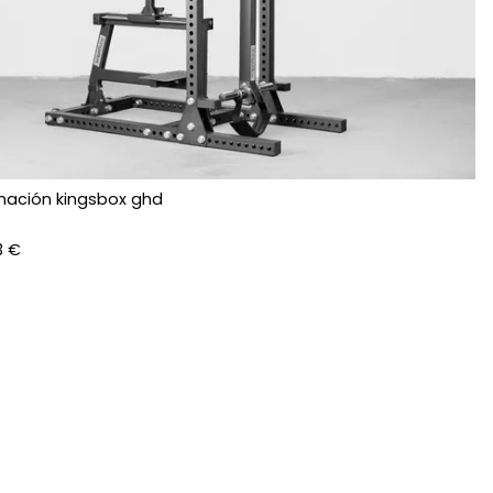
ación kingsbox ghd
3 €