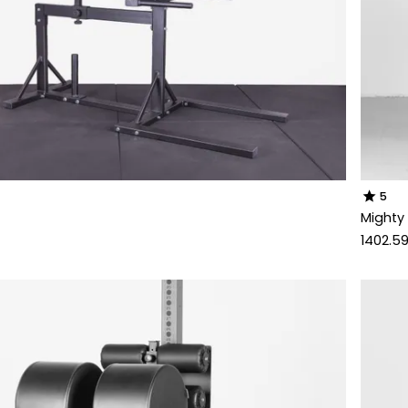
star
5
Mighty
1402.5