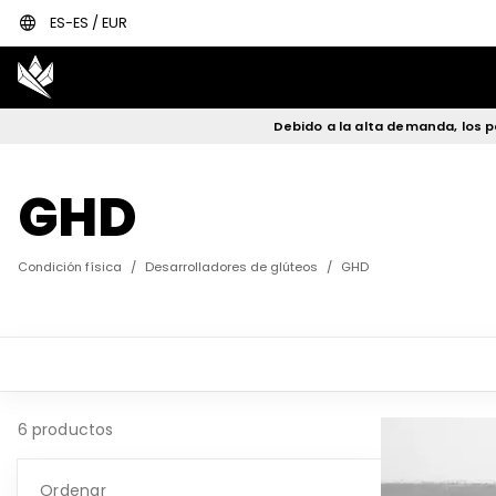
language
ES-ES / EUR
Debido a la alta demanda, los p
GHD
Condición física
/
Desarrolladores de glúteos
/
GHD
6 productos
Ordenar