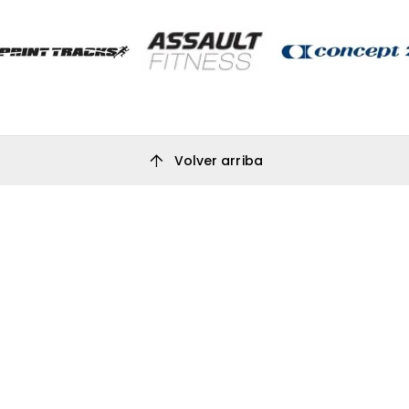
arrow_upward
Volver arriba