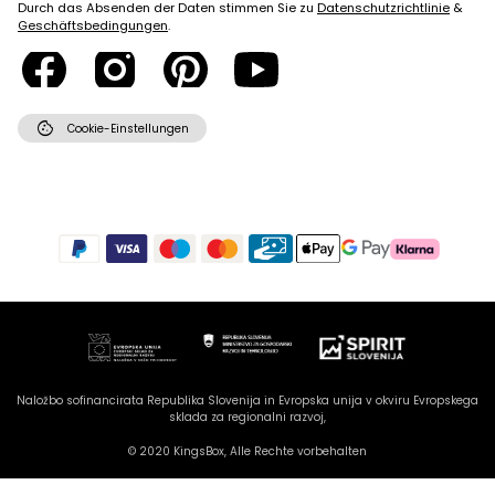
Durch das Absenden der Daten stimmen Sie zu
Datenschutzrichtlinie
&
Geschäftsbedingungen
.
cookie
Cookie-Einstellungen
Naložbo sofinancirata Republika Slovenija in Evropska unija v okviru Evropskega
sklada za regionalni razvoj,
© 2020 KingsBox, Alle Rechte vorbehalten