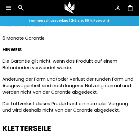
werden nicht von der Garantie abgedeckt.
menu
search
person
shopping_bag
SLAM BALLS
Sommerschlussverkauf 🏖️ Bis zu 50 % Rabatt! ☀️
6 Monate Garantie
HINWEIS
Die Garantie gilt nicht, wenn das Produkt auf einem
Betonboden verwendet wurde.
Änderung der Form und/oder Verlust der runden Form und
Ausgewogenheit sind nach längerer Nutzung normal und
werden nicht von der Garantie abgedeckt.
Der Luftverlust dieses Produkts ist ein normaler Vorgang
und wird deshalb nicht von der Garantie abgedeckt.
KLETTERSEILE