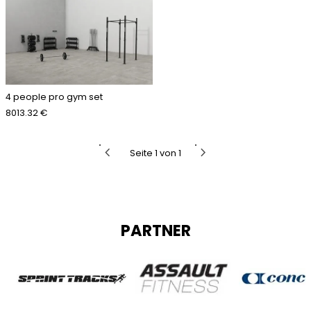
4 people pro gym set
8013.32 €
chevron_left
chevron_right
Seite 1 von 1
PARTNER