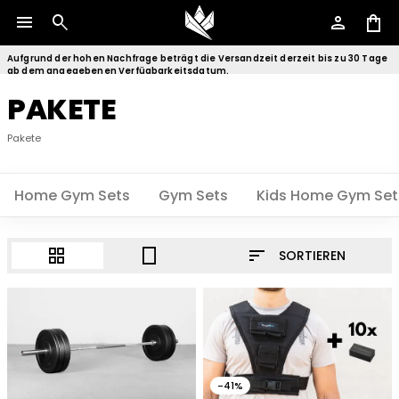
menu
search
person
shopping_bag
Aufgrund der hohen Nachfrage beträgt die Versandzeit derzeit bis zu 30 Tage
ab dem angegebenen Verfügbarkeitsdatum.
PAKETE
Pakete
Home Gym Sets
Gym Sets
Kids Home Gym Set
sort
grid_view
crop_portrait
SORTIEREN
-41%