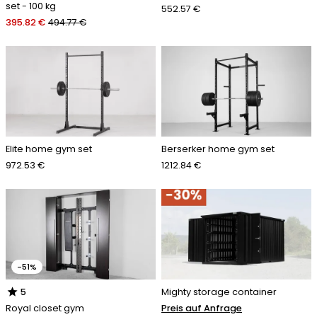
set - 100 kg
552.57 €
395.82 €
494.77 €
Elite home gym set
Berserker home gym set
972.53 €
1212.84 €
-51%
star
Mighty storage container
5
Preis auf Anfrage
Royal closet gym