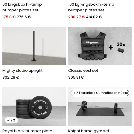
60 kingsbox hi-temp
100 kg kingsbox hi-temp
bumper plates set
bumper plates set
175.8 €
276.6 €
280.77 €
414.02 €
Mighty studio upright
Classic vest set
302.28 €
305.81 €
+ 2 kostenlose Gummibodenstücke
-19%
Royal black bumper plate
Knight home gym set