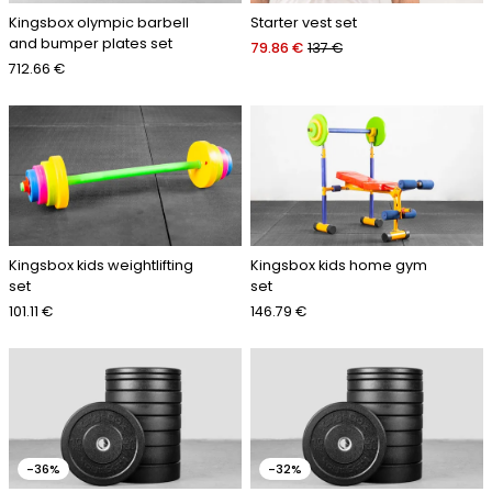
Kingsbox olympic barbell
Starter vest set
and bumper plates set
79.86 €
137 €
712.66 €
Kingsbox kids weightlifting
Kingsbox kids home gym
set
set
101.11 €
146.79 €
-36%
-32%