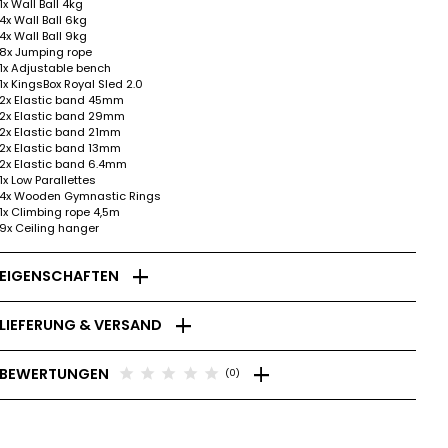
1x Wall Ball 4kg
4x Wall Ball 6kg
4x Wall Ball 9kg
8x Jumping rope
1x Adjustable bench
1x KingsBox Royal Sled 2.0
2x Elastic band 45mm
2x Elastic band 29mm
2x Elastic band 21mm
2x Elastic band 13mm
2x Elastic band 6.4mm
1x Low Parallettes
4x Wooden Gymnastic Rings
1x Climbing rope 4,5m
9x Ceiling hanger
add
EIGENSCHAFTEN
add
LIEFERUNG & VERSAND
add
star
star
star
star
star
BEWERTUNGEN
(0)