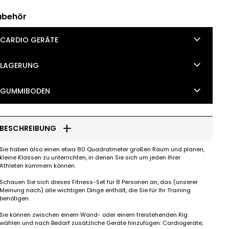
ubehör
keyboard_arrow_down
CARDIO GERÄTE
keyboard_arrow_down
LAGERUNG
keyboard_arrow_down
GUMMIBODEN
add
BESCHREIBUNG
Sie haben also einen etwa 80 Quadratmeter großen Raum und planen,
kleine Klassen zu unterrichten, in denen Sie sich um jeden Ihrer
Athleten kümmern können.
Schauen Sie sich dieses Fitness-Set für 8 Personen an, das (unserer
Meinung nach) alle wichtigen Dinge enthält, die Sie für Ihr Training
benötigen.
Sie können zwischen einem Wand- oder einem freistehenden Rig
wählen und nach Bedarf zusätzliche Geräte hinzufügen: Cardiogeräte,