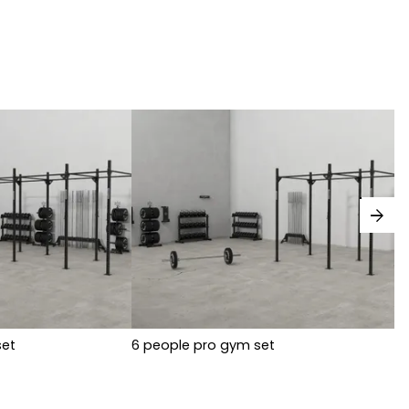
arrow_forward
set
6 people pro gym set