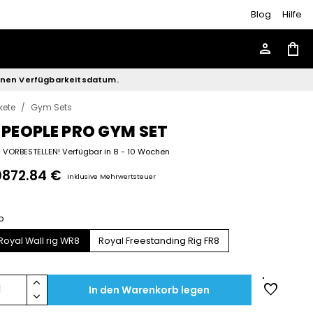
Blog
Hilfe
person
shopping_bag
enen Verfügbarkeitsdatum.
kete
/
Gym Sets
 PEOPLE PRO GYM SET
VORBESTELLEN! Verfügbar in 8 - 10 Wochen
0872.84 €
Inklusive Mehrwertsteuer
p
Royal Wall rig WR8
Royal Freestanding Rig FR8
keyboard_arrow_up
favorite
1
In den Warenkorb legen
keyboard_arrow_down