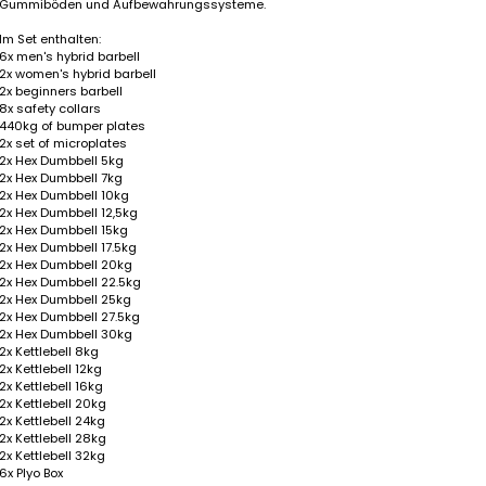
Gummiböden und Aufbewahrungssysteme.
Im Set enthalten:
6x men's hybrid barbell
2x women's hybrid barbell
2x beginners barbell
8x safety collars
440kg of bumper plates
2x set of microplates
2x Hex Dumbbell 5kg
2x Hex Dumbbell 7kg
2x Hex Dumbbell 10kg
2x Hex Dumbbell 12,5kg
2x Hex Dumbbell 15kg
2x Hex Dumbbell 17.5kg
2x Hex Dumbbell 20kg
2x Hex Dumbbell 22.5kg
2x Hex Dumbbell 25kg
2x Hex Dumbbell 27.5kg
2x Hex Dumbbell 30kg
2x Kettlebell 8kg
2x Kettlebell 12kg
2x Kettlebell 16kg
2x Kettlebell 20kg
2x Kettlebell 24kg
2x Kettlebell 28kg
2x Kettlebell 32kg
6x Plyo Box