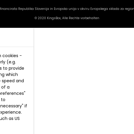
inancirata Republika Slovenija in Evropska unija v okviru Evropskega sklada za region
© 2020 KingsBox, Alle Rechte vorbehalten
n cookies -
ly (e.g.
s to provide
ing which
te speed and
 of a
preferences"
 to
necessary" if
experience.
such as US