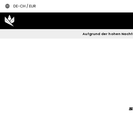
language
DE-CH / EUR
Kingsbox quick
2.0
340.22 €
Aufgrund der hohen Nachf