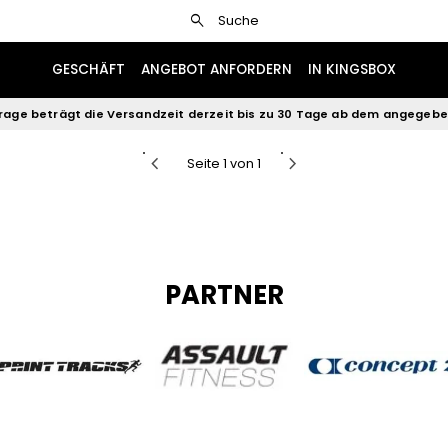
search
Suche
 fit dumbbell
Kingsb
449.56
GESCHÄFT
ANGEBOT ANFORDERN
IN KINGSBOX
rage beträgt die Versandzeit derzeit bis zu 30 Tage ab dem angegeb
chevron_left
chevron_right
Seite 1 von 1
PARTNER