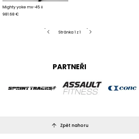
Mighty yoke mx-45 ii
981.68 €
chevron_left
chevron_right
Stránka 1 z 1
PARTNEŘI
arrow_upward
Zpět nahoru