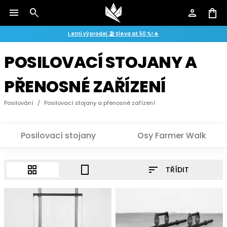
menu
search
person
shopping_bag
Letní výprodej 🏖️ Sleva až 50 %! ☀️
POSILOVACÍ STOJANY A
PŘENOSNÉ ZAŘÍZENÍ
Posilování
/
Posilovací stojany a přenosné zařízení
Posilovací stojany
Osy Farmer Walk
sort
grid_view
crop_portrait
TŘÍDIT