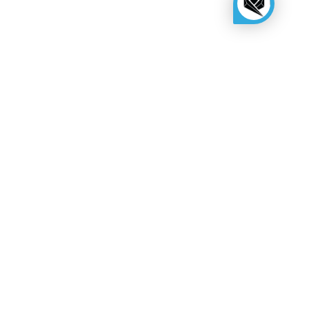
KINGSBOX
Royal Family
Stát se distributorem
Cenová nabídka montáže
Výstavní prostor
O nás