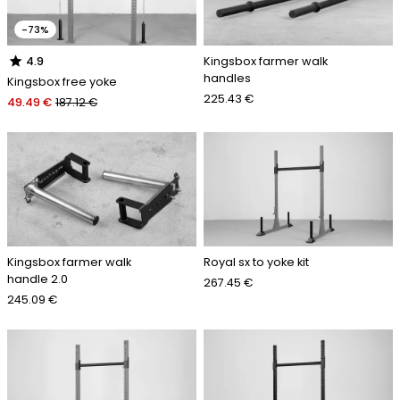
-73%
star
Kingsbox farmer walk
4.9
handles
Kingsbox free yoke
225.43 €
49.49 €
187.12 €
Kingsbox farmer walk
Royal sx to yoke kit
handle 2.0
267.45 €
245.09 €