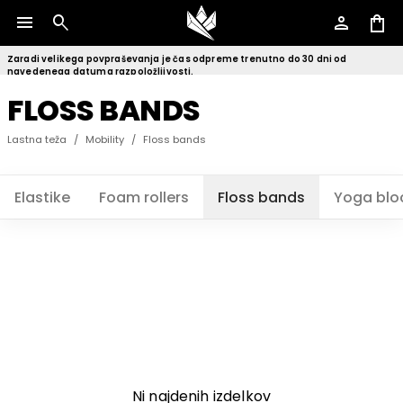
menu
search
person
shopping_bag
Zaradi velikega povpraševanja je čas odpreme trenutno do 30 dni od
navedenega datuma razpoložljivosti.
FLOSS BANDS
Lastna teža
/
Mobility
/
Floss bands
Elastike
Foam rollers
Floss bands
Yoga blo
Ni najdenih izdelkov