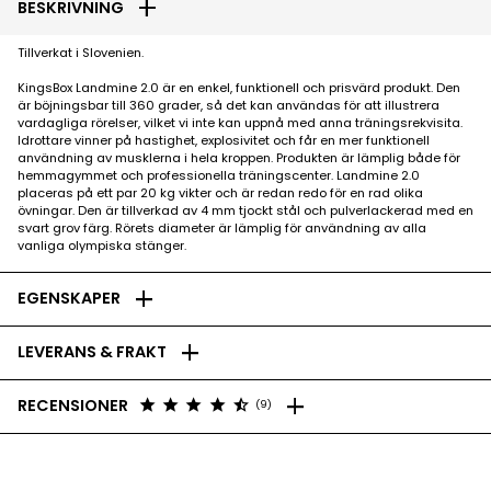
add
BESKRIVNING
Tillverkat i Slovenien.
KingsBox Landmine 2.0 är en enkel, funktionell och prisvärd produkt. Den
är böjningsbar till 360 grader, så det kan användas för att illustrera
vardagliga rörelser, vilket vi inte kan uppnå med anna träningsrekvisita.
Idrottare vinner på hastighet, explosivitet och får en mer funktionell
användning av musklerna i hela kroppen. Produkten är lämplig både för
hemmagymmet och professionella träningscenter. Landmine 2.0
placeras på ett par 20 kg vikter och är redan redo för en rad olika
övningar. Den är tillverkad av 4 mm tjockt stål och pulverlackerad med en
svart grov färg. Rörets diameter är lämplig för användning av alla
vanliga olympiska stänger.
add
EGENSKAPER
add
LEVERANS & FRAKT
add
star
star
star
star
star_half
RECENSIONER
(9)