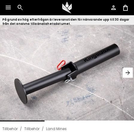
menu
search
person
shopping_bag
På grund av hög efterfrågan är leveranstiden för närvarande upp till 30 dagar
från det angivna tillgänglighetsdatumet.
arrow_forward
Tillbehör
/
Tillbehör
/
Land Mines