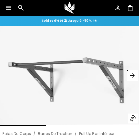
menu
search
person
shopping_bag
Soldes d’été 🏖️ Jusqu’à -50 % ! ☀️
arrow_forward
3d_rotation
Poids Du Corps
/
Barres De Traction
/
Pull Up Bar Intérieur