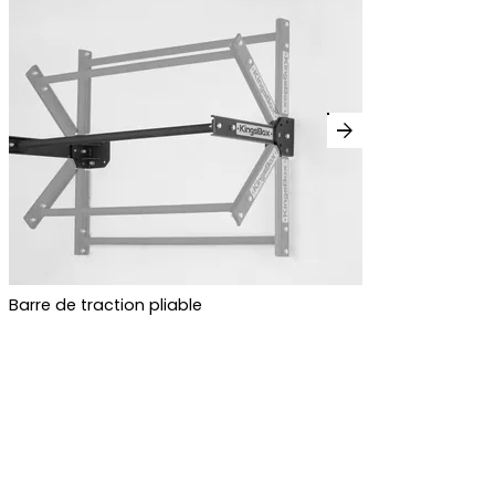
arrow_forward
Barre de traction pliable