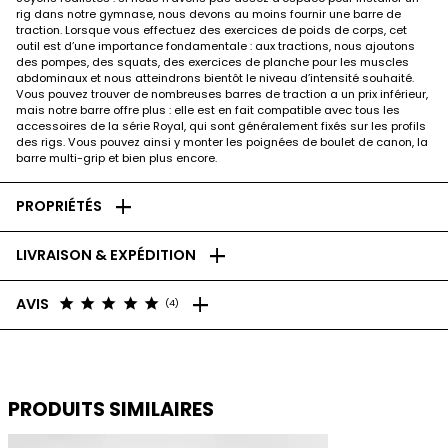
rig dans notre gymnase, nous devons au moins fournir une barre de
traction. Lorsque vous effectuez des exercices de poids de corps, cet
outil est d’une importance fondamentale : aux tractions, nous ajoutons
des pompes, des squats, des exercices de planche pour les muscles
abdominaux et nous atteindrons bientôt le niveau d’intensité souhaité.
Vous pouvez trouver de nombreuses barres de traction a un prix inférieur,
mais notre barre offre plus : elle est en fait compatible avec tous les
accessoires de la série Royal, qui sont généralement fixés sur les profils
des rigs. Vous pouvez ainsi y monter les poignées de boulet de canon, la
barre multi-grip et bien plus encore.
add
PROPRIÉTÉS
add
LIVRAISON & EXPÉDITION
add
star
star
star
star
star
AVIS
(4)
PRODUITS SIMILAIRES