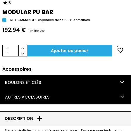
star
5
MODULAR PU BAR
PRE COMMANDE! Disponible dans 6 - 8 semaines
192.94 €
TVA incluse
keyboard_arrow_up
favorite
1
Ajouter au panier
keyboard_arrow_down
Accessoires
keyboard_arrow_down
BOULONS ET CLÉS
keyboard_arrow_down
AUTRES ACCESSOIRES
add
DESCRIPTION
Soyons réalistes : si nous n’avons pas assez d’espace pour installer un