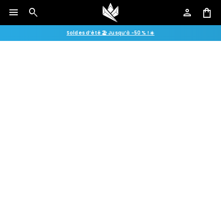
menu
search
person
shopping_bag
Soldes d’été 🏖️ Jusqu’à -50 % ! ☀️