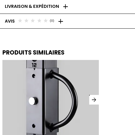
add
LIVRAISON & EXPÉDITION
add
star
star
star
star
star
AVIS
(0)
PRODUITS SIMILAIRES
arrow_forward