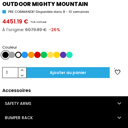
OUTDOOR MIGHTY MOUNTAIN
PRE COMMANDE! Disponible dans 8 - 10 semaines
4451.19 €
TVA incluse
À l'origine:
6079.89 €
-26%
Couleur
keyboard_arrow_up
favorite
1
Ajouter au panier
keyboard_arrow_down
Accessoires
keyboard_arrow_down
SAFETY ARMS
keyboard_arrow_down
BUMPER RACK