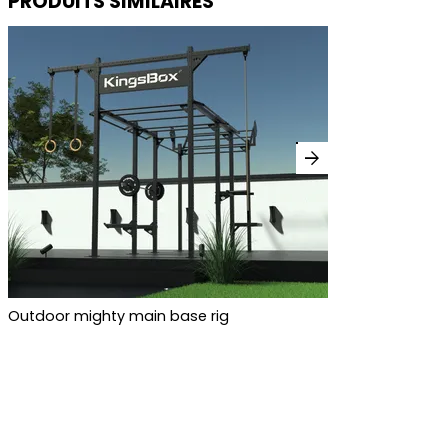
PRODUITS SIMILAIRES
arrow_forward
Outdoor mighty main base rig