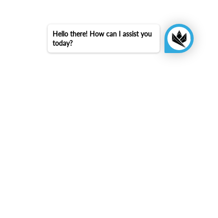
Hello there! How can I assist you
today?
arrow_upward
Retour en haut
KINGSBOX