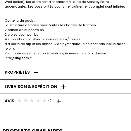
Wall balles), les exercices d’escalade à l’aide de Monkey Barre
ascendante… Les possibilités pour un entraînement complet sont infinies
!
Contenu du pack :
La structure de base avec toutes les barres de traction.
2 paires de supports en J
2 cibles pour wall ball
4 supports « Iron Hand » pour anneaux/cordes
*La barre de dip et les anneaux de gymnastique ne sont pas inclus dans
le prix.
Pour toute question supplémentaire, écrivez-nous à l'adresse
info@kingsbox.it.
add
PROPRIÉTÉS
add
LIVRAISON & EXPÉDITION
add
star
star
star
star
star
AVIS
(0)