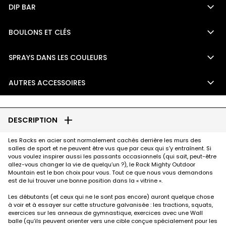
keyboard_arrow_down
DIP BAR
keyboard_arrow_down
BOULONS ET CLÉS
keyboard_arrow_down
SPRAYS DANS LES COULEURS
keyboard_arrow_down
AUTRES ACCESSOIRES
add
DESCRIPTION
Les Racks en acier sont normalement cachés derrière les murs des
salles de sport et ne peuvent être vus que par ceux qui s'y entraînent. Si
vous voulez inspirer aussi les passants occasionnels (qui sait, peut-être
allez-vous changer la vie de quelqu’un ?), le Rack Mighty Outdoor
Mountain est le bon choix pour vous. Tout ce que nous vous demandons
est de lui trouver une bonne position dans la « vitrine ».
Les débutants (et ceux qui ne le sont pas encore) auront quelque chose
à voir et à essayer sur cette structure galvanisée : les tractions, squats,
exercices sur les anneaux de gymnastique, exercices avec une Wall
balle (qu’ils peuvent orienter vers une cible conçue spécialement pour les