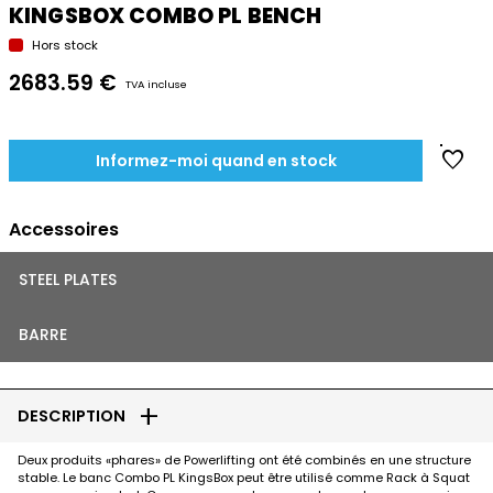
KINGSBOX COMBO PL BENCH
Hors stock
2683.59 €
TVA incluse
favorite
Informez-moi quand en stock
Accessoires
STEEL PLATES
BARRE
add
DESCRIPTION
Deux produits «phares» de Powerlifting ont été combinés en une structure
stable. Le banc Combo PL KingsBox peut être utilisé comme Rack à Squat