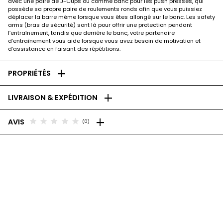
avec une paire de J-Cups ou comme banc pour les push presses, qui
possède sa propre paire de roulements ronds afin que vous puissiez
déplacer la barre même lorsque vous êtes allongé sur le banc. Les safety
arms (bras de sécurité) sont là pour offrir une protection pendant
l’entraînement, tandis que derrière le banc, votre partenaire
d’entraînement vous aide lorsque vous avez besoin de motivation et
d’assistance en faisant des répétitions.
add
PROPRIÉTÉS
add
LIVRAISON & EXPÉDITION
add
star
star
star
star
star
AVIS
(0)