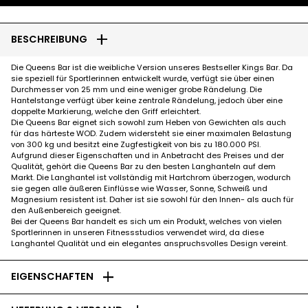
add
BESCHREIBUNG
Die Queens Bar ist die weibliche Version unseres Bestseller Kings Bar. Da
sie speziell für Sportlerinnen entwickelt wurde, verfügt sie über einen
Durchmesser von 25 mm und eine weniger grobe Rändelung. Die
Hantelstange verfügt über keine zentrale Rändelung, jedoch über eine
doppelte Markierung, welche den Griff erleichtert.
Die Queens Bar eignet sich sowohl zum Heben von Gewichten als auch
für das härteste WOD. Zudem widersteht sie einer maximalen Belastung
von 300 kg und besitzt eine Zugfestigkeit von bis zu 180.000 PSI.
Aufgrund dieser Eigenschaften und in Anbetracht des Preises und der
Qualität, gehört die Queens Bar zu den besten Langhanteln auf dem
Markt. Die Langhantel ist vollständig mit Hartchrom überzogen, wodurch
sie gegen alle äußeren Einflüsse wie Wasser, Sonne, Schweiß und
Magnesium resistent ist. Daher ist sie sowohl für den Innen- als auch für
den Außenbereich geeignet.
Bei der Queens Bar handelt es sich um ein Produkt, welches von vielen
Sportlerinnen in unseren Fitnessstudios verwendet wird, da diese
Langhantel Qualität und ein elegantes anspruchsvolles Design vereint.
add
EIGENSCHAFTEN