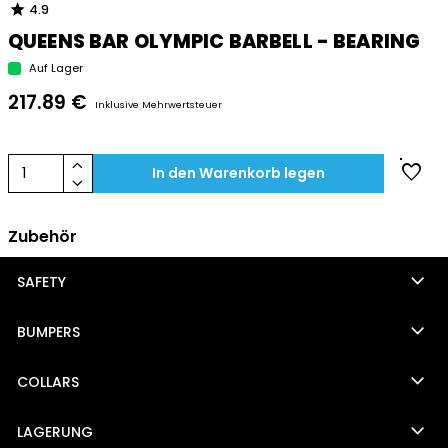
star
4.9
QUEENS BAR OLYMPIC BARBELL - BEARING
Auf Lager
217.89 €
Inklusive Mehrwertsteuer
keyboard_arrow_up
favorite
1
In den Warenkorb legen
keyboard_arrow_down
Zubehör
keyboard_arrow_down
SAFETY
keyboard_arrow_down
BUMPERS
keyboard_arrow_down
COLLARS
keyboard_arrow_down
LAGERUNG