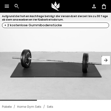
menu
search
person
shopping_bag
Aufgrund der hohen Nachfrage beträgt die Versandzeit derzeit bis zu 30 Tage
ab dem angegebenen Verfügbarkeitsdatum.
+ 2 kostenlose Gummibodenstücke
arrow_forward
Pakete
/
Home Gym Sets
/
Sets