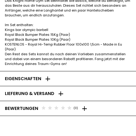
Das Knight Home Gym Set beinhaltet die Basics, welche du benötigst, um
das Beste aus dir herauszuholen. Dieses Set richtet sich besonders an
Anfänger, welche eine Langhantel und ein paar Hantelscheiben
brauchen, um endlich anzufangen.
Im Set enthalten:
Kings bar olympic barbell
Royal Black Bumper Plates 15Kg (Paar)
Royal Black Bumper Plates 10Kg (Paar)
KOSTENLOS - Royal Hi-Temp Rubber Floor 100x100 1,5cm - Made in Eu
(Paar)
Den Rest des Sets kannst du nach deinen Vorlieben zusammenstellen
und dabei von einem besonderen Rabatt profitieren. Fang jetzt mit der
Einrichtung deines Traum-Gyms an!
add
EIGENSCHAFTEN
add
LIEFERUNG & VERSAND
add
star
star
star
star
star
BEWERTUNGEN
(0)