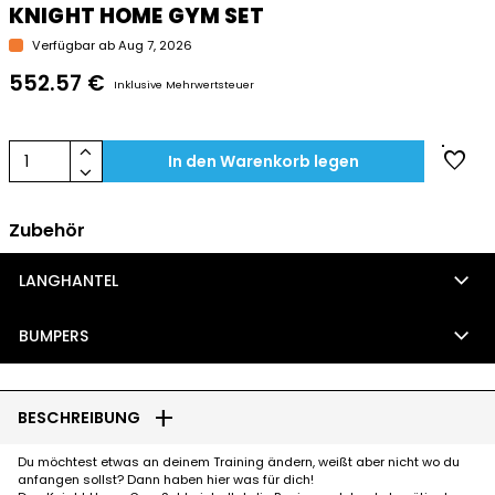
KNIGHT HOME GYM SET
Verfügbar ab Aug 7, 2026
552.57 €
Inklusive Mehrwertsteuer
keyboard_arrow_up
favorite
1
In den Warenkorb legen
keyboard_arrow_down
Zubehör
keyboard_arrow_down
LANGHANTEL
keyboard_arrow_down
BUMPERS
add
BESCHREIBUNG
Du möchtest etwas an deinem Training ändern, weißt aber nicht wo du
anfangen sollst? Dann haben hier was für dich!