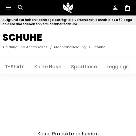
menu
search
person
shopping_bag
Aufgrund der hohen Nachfrage beträgt die Versandzeit derzeit bis zu 30 Tage
ab dem angegebenen Verfügbarkeitsdatum.
SCHUHE
Kleidung und Accessoires
/
Männerbekleidung
/
Schuhe
T-Shirts
Kurze Hose
Sporthose
Leggings
Keine Produkte gefunden