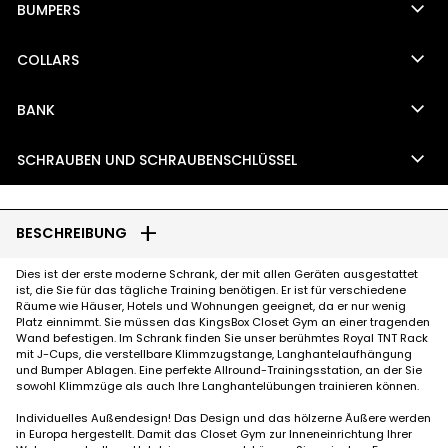
keyboard_arrow_down
BUMPERS
keyboard_arrow_down
COLLARS
keyboard_arrow_down
BANK
keyboard_arrow_down
SCHRAUBEN UND SCHRAUBENSCHLÜSSEL
add
BESCHREIBUNG
Dies ist der erste moderne Schrank, der mit allen Geräten ausgestattet
ist, die Sie für das tägliche Training benötigen. Er ist für verschiedene
Räume wie Häuser, Hotels und Wohnungen geeignet, da er nur wenig
Platz einnimmt. Sie müssen das KingsBox Closet Gym an einer tragenden
Wand befestigen. Im Schrank finden Sie unser berühmtes Royal TNT Rack
mit J-Cups, die verstellbare Klimmzugstange, Langhantelaufhängung
und Bumper Ablagen. Eine perfekte Allround-Trainingsstation, an der Sie
sowohl Klimmzüge als auch Ihre Langhantelübungen trainieren können.
Individuelles Außendesign! Das Design und das hölzerne Äußere werden
in Europa hergestellt. Damit das Closet Gym zur Inneneinrichtung Ihrer