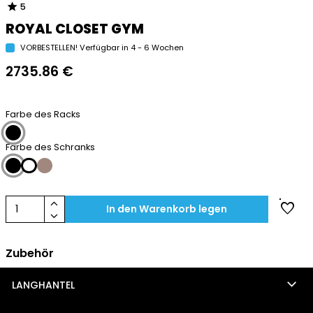
star
5
ROYAL CLOSET GYM
VORBESTELLEN! Verfügbar in 4 - 6 Wochen
2735.86 €
Farbe des Racks
Farbe des Schranks
keyboard_arrow_up
favorite
1
In den Warenkorb legen
keyboard_arrow_down
Zubehör
keyboard_arrow_down
LANGHANTEL