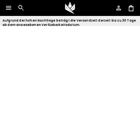
menu
search
person
shopping_bag
Aufgrund der hohen Nachfrage beträgt die Versandzeit derzeit bis zu 30 Tage
ab dem angegebenen Verfügbarkeitsdatum.