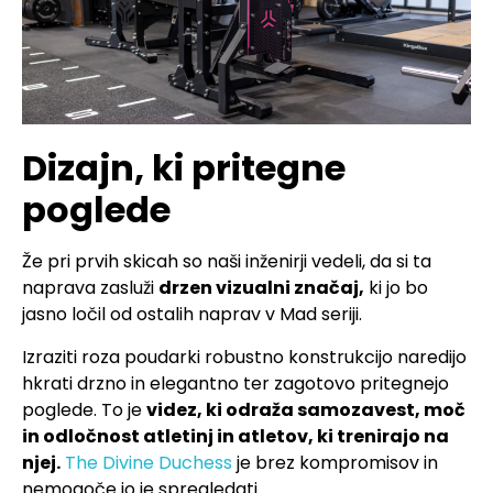
Dizajn, ki pritegne
poglede
Že pri prvih skicah so naši inženirji vedeli, da si ta
naprava zasluži
drzen vizualni značaj,
ki jo bo
jasno ločil od ostalih naprav v Mad seriji.
Izraziti roza poudarki robustno konstrukcijo naredijo
hkrati drzno in elegantno ter zagotovo pritegnejo
poglede. To je
videz, ki odraža samozavest, moč
in odločnost atletinj in atletov, ki trenirajo na
njej.
The Divine Duchess
je brez kompromisov in
nemogoče jo je spregledati.