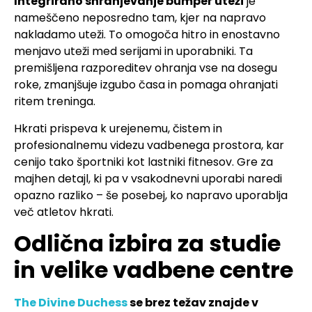
Integrirano shranjevanje bumper uteži
je
nameščeno neposredno tam, kjer na napravo
nakladamo uteži. To omogoča hitro in enostavno
menjavo uteži med serijami in uporabniki. Ta
premišljena razporeditev ohranja vse na dosegu
roke, zmanjšuje izgubo časa in pomaga ohranjati
ritem treninga.
Hkrati prispeva k urejenemu, čistem in
profesionalnemu videzu vadbenega prostora, kar
cenijo tako športniki kot lastniki fitnesov. Gre za
majhen detajl, ki pa v vsakodnevni uporabi naredi
opazno razliko – še posebej, ko napravo uporablja
več atletov hkrati.
Odlična izbira za studie
in velike vadbene centre
The Divine Duchess
se brez težav znajde v