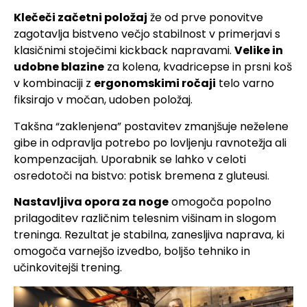
Klečeči začetni položaj
že od prve ponovitve
zagotavlja bistveno večjo stabilnost v primerjavi s
klasičnimi stoječimi kickback napravami.
Velike in
udobne blazine
za kolena, kvadricepse in prsni koš
v kombinaciji z
ergonomskimi ročaji
telo varno
fiksirajo v močan, udoben položaj.
Takšna “zaklenjena” postavitev zmanjšuje neželene
gibe in odpravlja potrebo po lovljenju ravnotežja ali
kompenzacijah. Uporabnik se lahko v celoti
osredotoči na bistvo: potisk bremena z gluteusi.
Nastavljiva opora za noge
omogoča popolno
prilagoditev različnim telesnim višinam in slogom
treninga. Rezultat je stabilna, zanesljiva naprava, ki
omogoča varnejšo izvedbo, boljšo tehniko in
učinkovitejši trening.