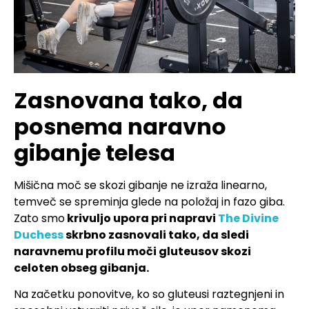
Zasnovana tako, da
posnema naravno
gibanje telesa
Mišična moč se skozi gibanje ne izraža linearno,
temveč se spreminja glede na položaj in fazo giba.
Zato smo
krivuljo upora pri napravi
The Divine
Duchess
skrbno zasnovali tako, da sledi
naravnemu profilu moči gluteusov skozi
celoten obseg gibanja.
Na začetku ponovitve, ko so gluteusi raztegnjeni in