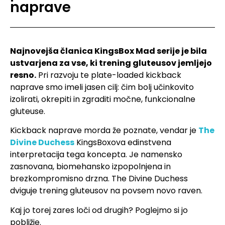
naprave
Najnovejša članica KingsBox Mad serije je bila
ustvarjena za vse, ki trening gluteusov jemljejo
resno.
Pri razvoju te plate-loaded kickback
naprave smo imeli jasen cilj: čim bolj učinkovito
izolirati, okrepiti in zgraditi močne, funkcionalne
gluteuse.
Kickback naprave morda že poznate, vendar je
The
Divine Duchess
KingsBoxova edinstvena
interpretacija tega koncepta. Je namensko
zasnovana, biomehansko izpopolnjena in
brezkompromisno drzna. The Divine Duchess
dviguje trening gluteusov na povsem novo raven.
Kaj jo torej zares loči od drugih? Poglejmo si jo
pobližje.