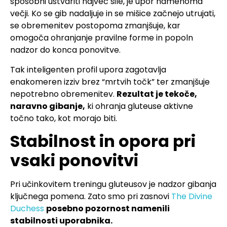
sposobni ustvariti največ sile, je upor namenoma
večji. Ko se gib nadaljuje in se mišice začnejo utrujati,
se obremenitev postopoma zmanjšuje, kar
omogoča ohranjanje pravilne forme in popoln
nadzor do konca ponovitve.
Tak inteligenten profil upora zagotavlja
enakomeren izziv brez “mrtvih točk” ter zmanjšuje
nepotrebno obremenitev.
Rezultat je tekoče,
naravno gibanje,
ki ohranja gluteuse aktivne
točno tako, kot morajo biti.
Stabilnost in opora pri
vsaki ponovitvi
Pri učinkovitem treningu gluteusov je nadzor gibanja
ključnega pomena. Zato smo pri zasnovi
The Divine
Duchess
posebno pozornost namenili
stabilnosti uporabnika.