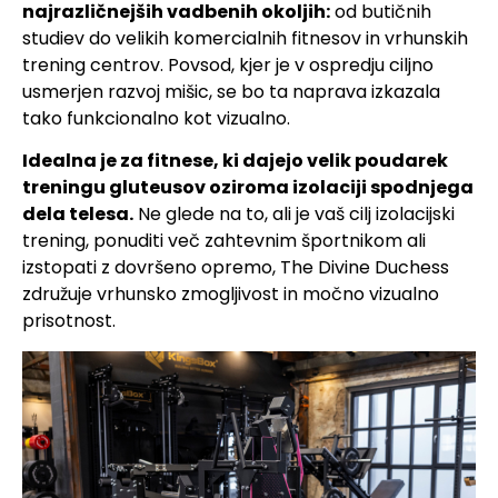
najrazličnejših vadbenih okoljih:
od butičnih
studiev do velikih komercialnih fitnesov in vrhunskih
trening centrov. Povsod, kjer je v ospredju ciljno
usmerjen razvoj mišic, se bo ta naprava izkazala
tako funkcionalno kot vizualno.
Idealna je za fitnese, ki dajejo velik poudarek
treningu gluteusov oziroma izolaciji spodnjega
dela telesa.
Ne glede na to, ali je vaš cilj izolacijski
trening, ponuditi več zahtevnim športnikom ali
izstopati z dovršeno opremo, The Divine Duchess
združuje vrhunsko zmogljivost in močno vizualno
prisotnost.