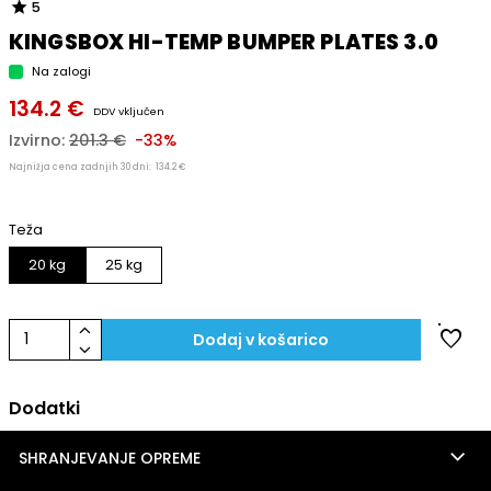
star
5
KINGSBOX HI-TEMP BUMPER PLATES 3.0
Na zalogi
134.2 €
DDV vključen
Izvirno:
201.3 €
-33%
Najnižja cena zadnjih 30 dni:
134.2 €
Teža
20 kg
25 kg
keyboard_arrow_up
favorite
1
Dodaj v košarico
keyboard_arrow_down
Dodatki
keyboard_arrow_down
SHRANJEVANJE OPREME