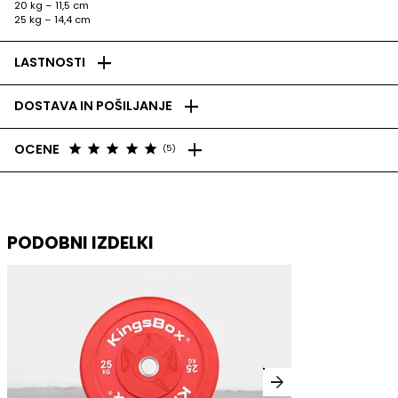
20 kg – 11,5 cm
25 kg – 14,4 cm
add
LASTNOSTI
add
DOSTAVA IN POŠILJANJE
add
star
star
star
star
star
OCENE
(5)
PODOBNI IZDELKI
arrow_forward