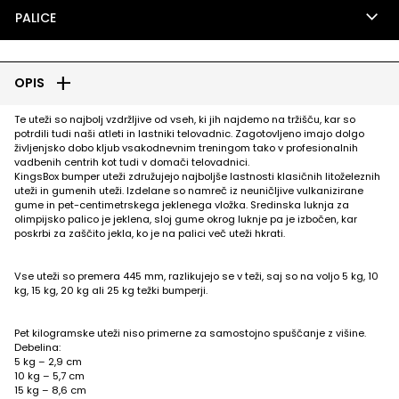
keyboard_arrow_down
PALICE
add
OPIS
Te uteži so najbolj vzdržljive od vseh, ki jih najdemo na tržišču, kar so
potrdili tudi naši atleti in lastniki telovadnic. Zagotovljeno imajo dolgo
življenjsko dobo kljub vsakodnevnim treningom tako v profesionalnih
vadbenih centrih kot tudi v domači telovadnici.
KingsBox bumper uteži združujejo najboljše lastnosti klasičnih litoželeznih
uteži in gumenih uteži. Izdelane so namreč iz neuničljive vulkanizirane
gume in pet-centimetrskega jeklenega vložka. Sredinska luknja za
olimpijsko palico je jeklena, sloj gume okrog luknje pa je izbočen, kar
poskrbi za zaščito jekla, ko je na palici več uteži hkrati.
Vse uteži so premera 445 mm, razlikujejo se v teži, saj so na voljo 5 kg, 10
kg, 15 kg, 20 kg ali 25 kg težki bumperji.
Pet kilogramske uteži niso primerne za samostojno spuščanje z višine.
Debelina:
5 kg – 2,9 cm
10 kg – 5,7 cm
15 kg – 8,6 cm