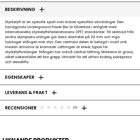
add
BESKRIVNING
Styrkelyft är en specifik sport som kräver specifika skivstänger. Den
handgjorda Underground Power Bar är tillverkad i enlighet med
internationella styrkelyftsfederationens (IPF) standarder. Till skillnad från
andra olympiska stänger gör dess diameter på 29 mm och inga
hylslager stången mer styv. Den centrala delen är belagd i svart zink
medan ärmarna är kromade. Lättringen är enkel, typisk för
styrkelyftsstänger. Stången har också central lättring. Märkena är grova,
vilket säkerställer ett bra grepp. Utmärkt för att utföra knäböj, bänkpress
och deadlifts.
add
EGENSKAPER
add
LEVERANS & FRAKT
add
star
star
star
star
star
RECENSIONER
(0)