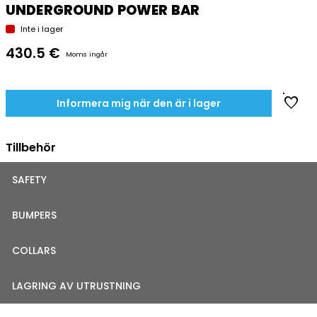
UNDERGROUND POWER BAR
Inte i lager
430.5 €
Moms ingår
favorite
Informera mig när den är i lager
Tillbehör
SAFETY
BUMPERS
COLLARS
LAGRING AV UTRUSTNING