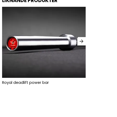
LIKNANDE PRODUKTER
arrow_forward
Royal deadlift power bar