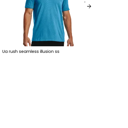
arrow_forward
Ua rush seamless illusion ss