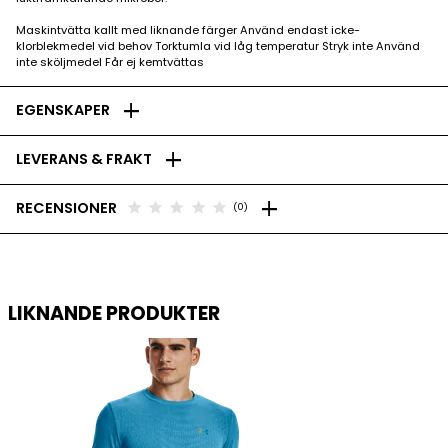
Maskintvätta kallt med liknande färger Använd endast icke-
klorblekmedel vid behov Torktumla vid låg temperatur Stryk inte Använd
inte sköljmedel Får ej kemtvättas
add
EGENSKAPER
add
LEVERANS & FRAKT
add
star
star
star
star
star
RECENSIONER
(0)
LIKNANDE PRODUKTER