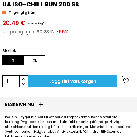
UA ISO-CHILL RUN 200 SS
Tillgänglig från
20.49 €
Moms ingår
Ursprungligen:
60.28 €
-66%
Storlek
S
XL
keyboard_arrow_up
favorite
1
Lägg till i varukorgen
keyboard_arrow_down
add
BESKRIVNING
Iso-Chill-tyget hjälper till att sprida kroppsvärme, känns svalt vid
beröring. Ryggpanel i mesh med utmärkt andningsförmåga. 4-vägs
stretchkonstruktion rör sig bättre i alla riktningar. Materialet transporterar
Svett och torkar riktigt snabbt. Anti-luktteknik förhindrar tillväxten av
luktframkallande mikrober.