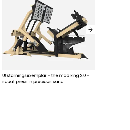
arrow_forward
Utställningsexemplar - the mad king 2.0 -
squat press in precious sand