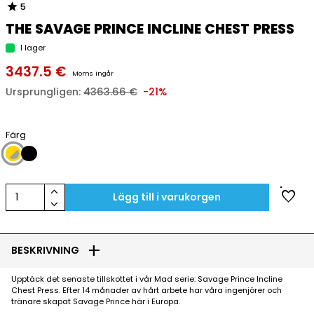
star
5
THE SAVAGE PRINCE INCLINE CHEST PRESS
I lager
3437.5 €
Moms ingår
Ursprungligen:
4363.66 €
-21%
Färg
keyboard_arrow_up
favorite
1
Lägg till i varukorgen
keyboard_arrow_down
add
BESKRIVNING
Upptäck det senaste tillskottet i vår Mad serie: Savage Prince Incline
Chest Press. Efter 14 månader av hårt arbete har våra ingenjörer och
tränare skapat Savage Prince här i Europa.