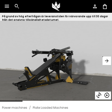
menu
search
person
shopping_bag
På grund av hög efterfrågan är leveranstiden för närvarande upp till 30 dagar
från det angivna tillgänglighetsdatumet.
arrow_forward
3d_rotation
play_circle
Power machines
/
Plate Loaded Machines