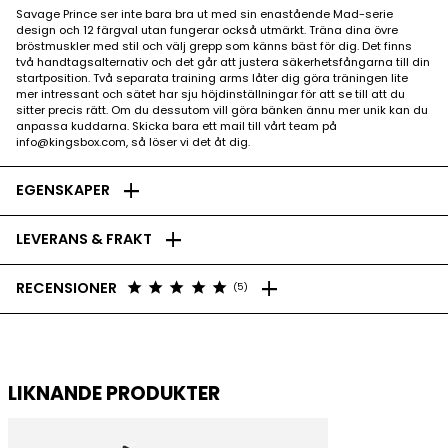
Savage Prince ser inte bara bra ut med sin enastående Mad-serie
design och 12 färgval utan fungerar också utmärkt. Träna dina övre
bröstmuskler med stil och välj grepp som känns bäst för dig. Det finns
två handtagsalternativ och det går att justera säkerhetsfångarna till din
startposition. Två separata training arms låter dig göra träningen lite
mer intressant och sätet har sju höjdinställningar för att se till att du
sitter precis rätt. Om du dessutom vill göra bänken ännu mer unik kan du
anpassa kuddarna. Skicka bara ett mail till vårt team på
info@kingsbox.com, så löser vi det åt dig.
add
EGENSKAPER
add
LEVERANS & FRAKT
add
star
star
star
star
star
RECENSIONER
(5)
LIKNANDE PRODUKTER