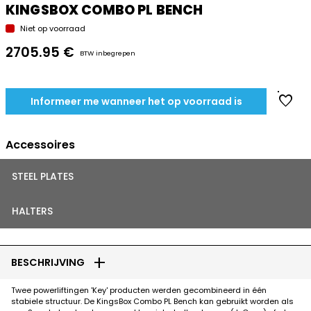
KINGSBOX COMBO PL BENCH
Niet op voorraad
2705.95 €
BTW inbegrepen
favorite
Informeer me wanneer het op voorraad is
Accessoires
STEEL PLATES
HALTERS
add
BESCHRIJVING
Twee powerliftingen 'Key' producten werden gecombineerd in één
stabiele structuur. De KingsBox Combo PL Bench kan gebruikt worden als