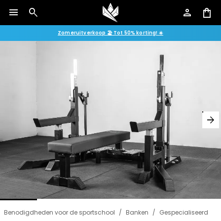
menu
search
person
shopping_bag
Zomeruitverkoop 🏖️ Tot 50% korting! ☀️
arrow_forward
Benodigdheden voor de sportschool
/
Banken
/
Gespecialiseerd