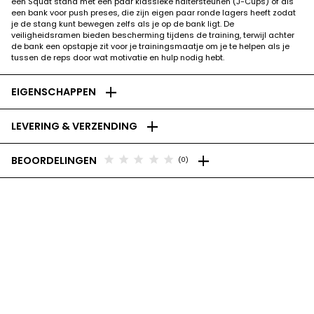
een Squat stand met een paar klassieke haltersteunen (J-Cups) of als
een bank voor push preses, die zijn eigen paar ronde lagers heeft zodat
je de stang kunt bewegen zelfs als je op de bank ligt. De
veiligheidsramen bieden bescherming tijdens de training, terwijl achter
de bank een opstapje zit voor je trainingsmaatje om je te helpen als je
tussen de reps door wat motivatie en hulp nodig hebt.
add
EIGENSCHAPPEN
add
LEVERING & VERZENDING
add
star
star
star
star
star
BEOORDELINGEN
(0)