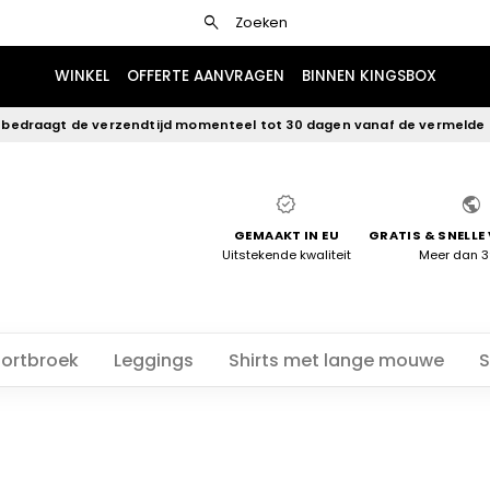
search
Zoeken
WINKEL
OFFERTE AANVRAGEN
BINNEN KINGSBOX
 bedraagt de verzendtijd momenteel tot 30 dagen vanaf de vermelde
verified
public
GEMAAKT IN EU
GRATIS & SNELLE
Uitstekende kwaliteit
Meer dan 
ortbroek
Leggings
Shirts met lange mouwe
S