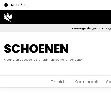
language
NL-BE / EUR
Vanwege de grote vraag
SCHOENEN
Kleding en accessoires
/
Mannenkleding
/
Schoenen
T-shirts
Korte broek
Sp