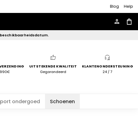
Blog
Help
person
shopping_bag
 beschikbaarheidsdatum.
thumb_up
headset_mic
 VERZENDING
UITSTEKENDE KWALITEIT
KLANTENONDERSTEUNING
3990€
Gegarandeerd
24 / 7
port ondergoed
Schoenen