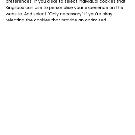
preferences" if you'd like to select individual cookies that
Kingsbox can use to personalise your experience on the
website. And select "Only necessary" if you're okay
rejecting the cookies that provide an optimised
experience. Some of the data is shared with third parties
outside the EU such as US based companies like Google,
Meta, Inc.
MANAGE PREFERENCES
ONLY NECESSARY
ALLOW ALL