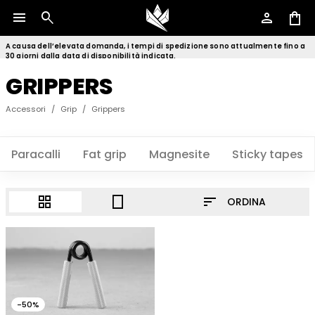
menu
search
person
shopping_bag
A causa dell’elevata domanda, i tempi di spedizione sono attualmente fino a
30 giorni dalla data di disponibilità indicata.
GRIPPERS
Accessori
/
Grip
/
Grippers
Paracalli
Fat grip
Magnesite
Sticky tapes
sort
grid_view
crop_portrait
ORDINA
-50%