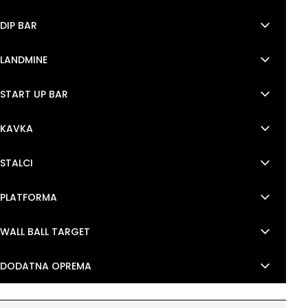
keyboard_arrow_down
DIP BAR
keyboard_arrow_down
LANDMINE
keyboard_arrow_down
START UP BAR
keyboard_arrow_down
KAVKA
keyboard_arrow_down
STALCI
keyboard_arrow_down
PLATFORMA
keyboard_arrow_down
WALL BALL TARGET
keyboard_arrow_down
DODATNA OPREMA