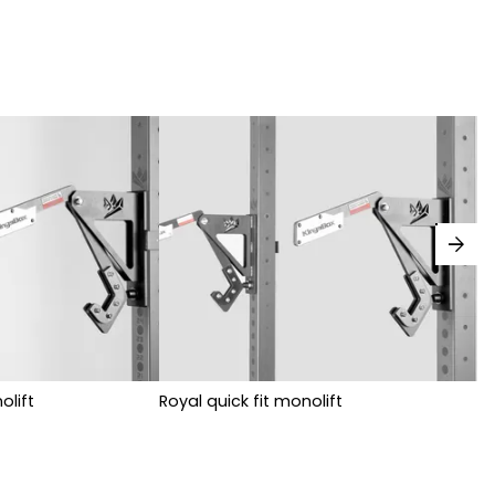
arrow_forward
olift
Royal quick fit monolift