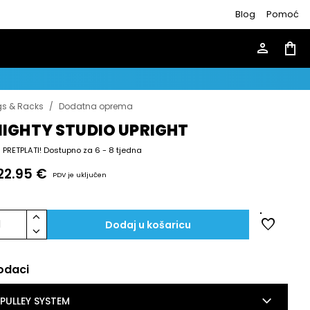
Blog
Pomoć
person
shopping_bag
gs & Racks
/
Dodatna oprema
IGHTY STUDIO UPRIGHT
PRETPLATI! Dostupno za 6 - 8 tjedna
22.95 €
PDV je uključen
keyboard_arrow_up
favorite
1
Dodaj u košaricu
keyboard_arrow_down
odaci
keyboard_arrow_down
PULLEY SYSTEM