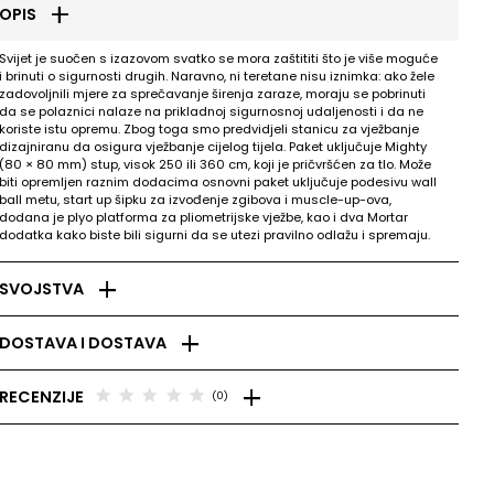
add
OPIS
Svijet je suočen s izazovom svatko se mora zaštititi što je više moguće
i brinuti o sigurnosti drugih. Naravno, ni teretane nisu iznimka: ako žele
zadovoljnili mjere za sprečavanje širenja zaraze, moraju se pobrinuti
da se polaznici nalaze na prikladnoj sigurnosnoj udaljenosti i da ne
koriste istu opremu. Zbog toga smo predvidjeli stanicu za vježbanje
dizajniranu da osigura vježbanje cijelog tijela. Paket uključuje Mighty
(80 × 80 mm) stup, visok 250 ili 360 cm, koji je pričvršćen za tlo. Može
biti opremljen raznim dodacima osnovni paket uključuje podesivu wall
ball metu, start up šipku za izvođenje zgibova i muscle-up-ova,
dodana je plyo platforma za pliometrijske vježbe, kao i dva Mortar
dodatka kako biste bili sigurni da se utezi pravilno odlažu i spremaju.
add
SVOJSTVA
add
DOSTAVA I DOSTAVA
add
star
star
star
star
star
RECENZIJE
(0)