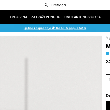
search
Pretraga
TRGOVINA
ZATRAŽI PONUDU
UNUTAR KINGSBOX-A
Ljetna rasprodaja 🏖️ Do 50 % popusta! ☀️
Ri
M
3
D