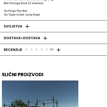
Ball Storage Rack (3 shelves)
12x Kings Plyo Box
12x Triple Under Jump Rope
add
SVOJSTVA
add
DOSTAVA I DOSTAVA
add
star
star
star
star
star
RECENZIJE
(0)
SLIČNI PROIZVODI