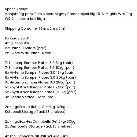
Specifikacije:
Vanjski Rig po vašem izboru: Mighty Samostojeći Rig FR16, Mighty Wall Rig
WR12 ili opcija bez Riga.
Shipping Container (6m x 2m x 2m)
8x Kings Bar II
4x Queens Bar
12x Barbell Collars (pair)
2x Sword Wall Barbell Rack
7x Hi-temp Bumper Plates 3.0 5kg (pair)
7x Hi-temp Bumper Plates 3.0 10kg (pair)
6x Hi-temp Bumper Plates 3.0 15kg (pair)
6x Hi-temp Bumper Plates 3.0 20kg (pair)
3x Hi-temp Bumper Plates 3.0 25kg (pair)
5x Royal Black Bumper Plates 2,5kg (pair)
5x Royal Black Bumper Plates 1,25kg (pair)
3x Castle Vertical Plate Tree
2x KingsBox kettlebell Set 4kg-32kg
Kettlebell Storage Rack (3 shelves)
2x KingsBox Hex Dumbbells Set 2kg-30kg
2x Dumbbells Storage Rack (3 shelves)
4x The Cannon Wall Ball Set 4kg-9kg