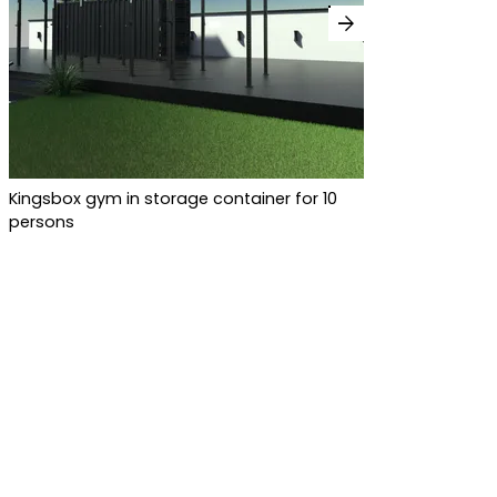
arrow_forward
Kingsbox gym in storage container for 10
persons