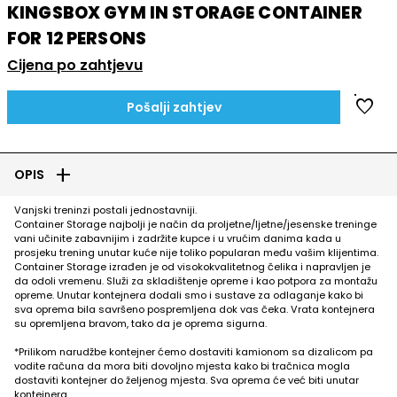
KINGSBOX GYM IN STORAGE CONTAINER
FOR 12 PERSONS
Cijena po zahtjevu
favorite
Pošalji zahtjev
add
OPIS
Vanjski treninzi postali jednostavniji.
Container Storage najbolji je način da proljetne/ljetne/jesenske treninge
vani učinite zabavnijim i zadržite kupce i u vrućim danima kada u
prosjeku trening unutar kuće nije toliko popularan među vašim klijentima.
Container Storage izrađen je od visokokvalitetnog čelika i napravljen je
da odoli vremenu. Služi za skladištenje opreme i kao potpora za montažu
opreme. Unutar kontejnera dodali smo i sustave za odlaganje kako bi
sva oprema bila savršeno pospremljena dok vas čeka. Vrata kontejnera
su opremljena bravom, tako da je oprema sigurna.
*Prilikom narudžbe kontejner ćemo dostaviti kamionom sa dizalicom pa
vodite računa da mora biti dovoljno mjesta kako bi tračnica mogla
dostaviti kontejner do željenog mjesta. Sva oprema će već biti unutar
kontejnera.