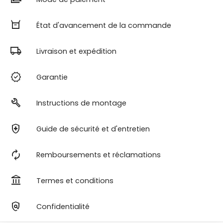
orders
État d'avancement de la commande
local_shipping
Livraison et expédition
verified
Garantie
build
Instructions de montage
health_and_safety
Guide de sécurité et d'entretien
autorenew
Remboursements et réclamations
account_balance
Termes et conditions
policy
Confidentialité