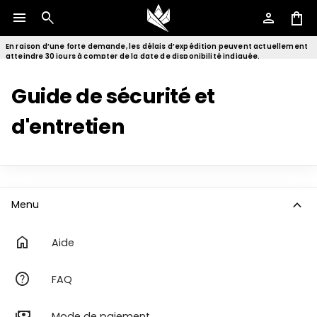
menu
search
person
shopping_bag
En raison d’une forte demande, les délais d’expédition peuvent actuellement
atteindre 30 jours à compter de la date de disponibilité indiquée.
Guide de sécurité et
d'entretien
expand_more
Menu
home
Aide
help
FAQ
payments
Mode de paiement