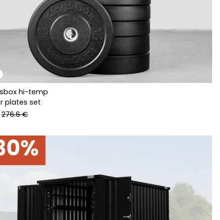
gsbox hi-temp
 plates set
276.6 €