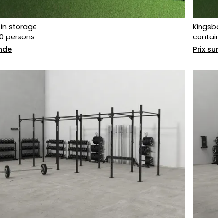
in storage
Kingsb
10 persons
contain
nde
Prix s