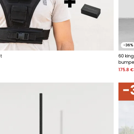
-36%
et
60 kin
bumper
175.8 €