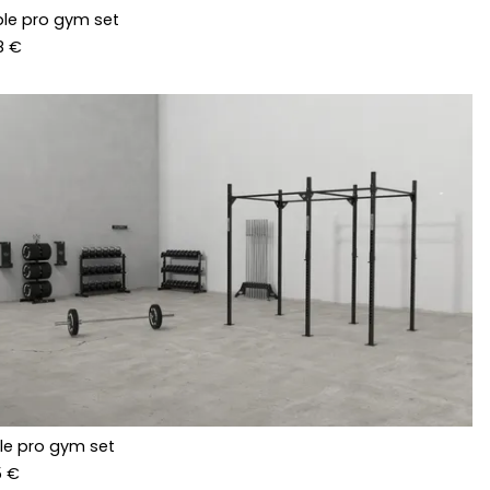
ple pro gym set
8 €
le pro gym set
5 €