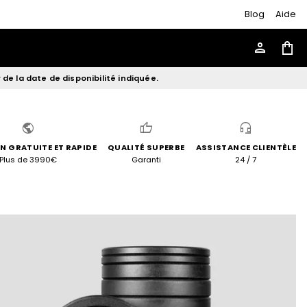
Blog
Aide
person
shopping_bag
de la date de disponibilité indiquée.
public
thumb_up
headset_mic
N GRATUITE ET RAPIDE
QUALITÉ SUPERBE
ASSISTANCE CLIENTÈLE
Plus de 3990€
Garanti
24 / 7