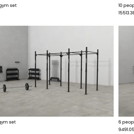
 gym set
10 peo
15513.3
gym set
6 peop
9491.0