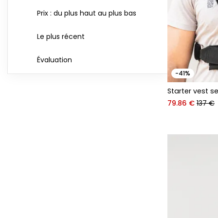
Prix : du plus haut au plus bas
Le plus récent
Évaluation
-41%
Starter vest s
79.86 €
137 €