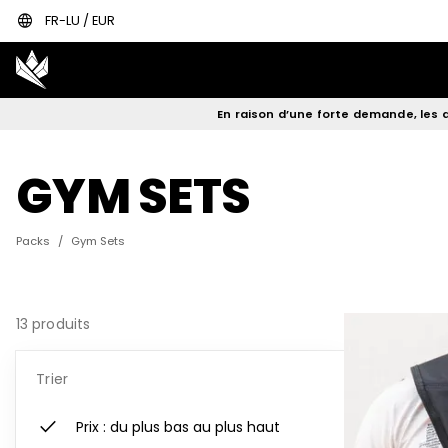
language
FR-LU / EUR
En raison d’une forte demande, les d
GYM SETS
Packs
/
Gym Sets
13 produits
Trier
check
Prix : du plus bas au plus haut