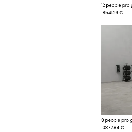
12 people pro
18541.26 €
8 people pro 
10872.84 €