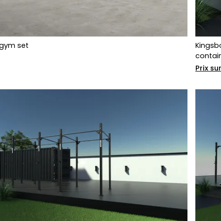
 gym set
Kingsb
contai
Prix s