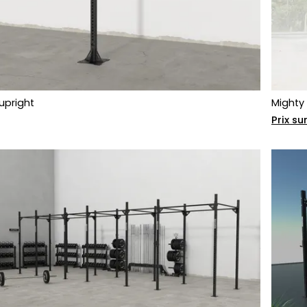
upright
Mighty
Prix s