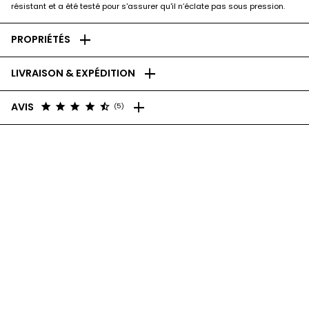
résistant et a été testé pour s'assurer qu'il n’éclate pas sous pression.
add
PROPRIÉTÉS
add
LIVRAISON & EXPÉDITION
add
star
star
star
star
star_half
AVIS
(5)