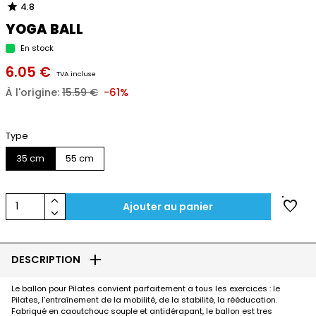
star
4.8
YOGA BALL
En stock
6.05 €
TVA incluse
À l'origine:
15.59 €
-61%
Type
35 cm
55 cm
keyboard_arrow_up
favorite
1
Ajouter au panier
keyboard_arrow_down
add
DESCRIPTION
Le ballon pour Pilates convient parfaitement a tous les exercices : le
Pilates, l'entraînement de la mobilité, de la stabilité, la rééducation.
Fabriqué en caoutchouc souple et antidérapant, le ballon est tres