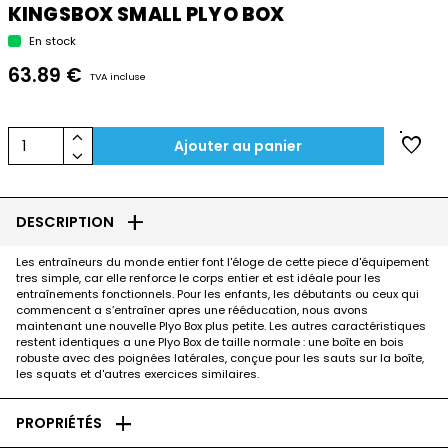
KINGSBOX SMALL PLYO BOX
En stock
63.89 €
TVA incluse
keyboard_arrow_up
favorite
1
Ajouter au panier
keyboard_arrow_down
add
DESCRIPTION
Les entraîneurs du monde entier font l'éloge de cette piece d'équipement
tres simple, car elle renforce le corps entier et est idéale pour les
entraînements fonctionnels. Pour les enfants, les débutants ou ceux qui
commencent a s’entraîner apres une rééducation, nous avons
maintenant une nouvelle Plyo Box plus petite. Les autres caractéristiques
restent identiques a une Plyo Box de taille normale : une boîte en bois
robuste avec des poignées latérales, conçue pour les sauts sur la boîte,
les squats et d'autres exercices similaires.
add
PROPRIÉTÉS