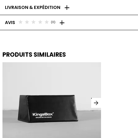
add
LIVRAISON & EXPÉDITION
add
star
star
star
star
star
AVIS
(0)
PRODUITS SIMILAIRES
arrow_forward