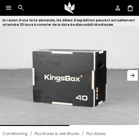
menu
search
person
shopping_bag
En raison d’une forte demande, les délais d’expédition peuvent actuellement
atteindre 30 jours à compter de la date de disponibilité indiquée.
arrow_forward
Conditioning
/
Plyo Boxes & Jerk Blocks
/
Plyo Boxes