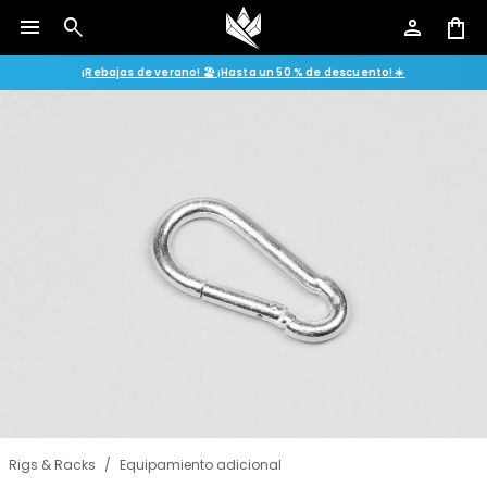
menu
search
person
shopping_bag
¡Rebajas de verano! 🏖️ ¡Hasta un 50 % de descuento! ☀️
Rigs & Racks
/
Equipamiento adicional