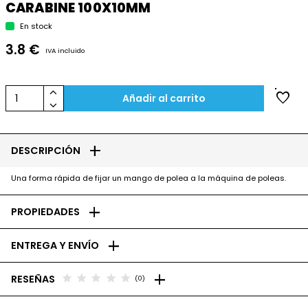
CARABINE 100X10MM
En stock
3.8 €
IVA incluido
keyboard_arrow_up
favorite
1
Añadir al carrito
keyboard_arrow_down
add
DESCRIPCIÓN
Una forma rápida de fijar un mango de polea a la máquina de poleas.
add
PROPIEDADES
add
ENTREGA Y ENVÍO
add
star
star
star
star
star
RESEÑAS
(0)