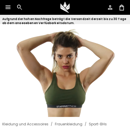
menu
search
person
shopping_bag
Aufgrund der hohen Nachfrage beträgt die Versandzeit derzeit bis zu 30 Tage
ab dem angegebenen Verfügbarkeitsdatum.
Kleidung und Accessoires
/
Frauenkleidung
/
Sport-BHs