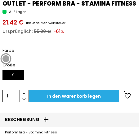
OUTLET - PERFORM BRA - STAMINA FITNESS
Auf Lager
21.42 €
Inklusive Mehrwertsteuer
Ursprünglich:
55.99 €
-61%
Farbe
Größe
S
keyboard_arrow_up
favorite
1
In den Warenkorb legen
keyboard_arrow_down
add
BESCHREIBUNG
Perform Bra - Stamina Fitness