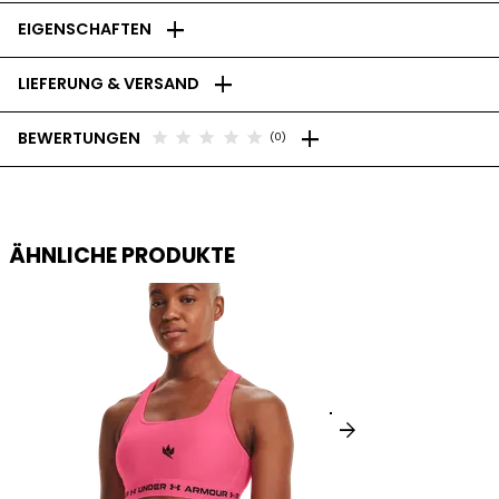
add
EIGENSCHAFTEN
add
LIEFERUNG & VERSAND
add
star
star
star
star
star
BEWERTUNGEN
(0)
ÄHNLICHE PRODUKTE
arrow_forward