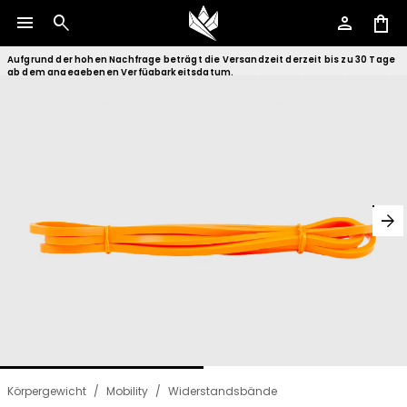
menu
search
person
shopping_bag
Aufgrund der hohen Nachfrage beträgt die Versandzeit derzeit bis zu 30 Tage
ab dem angegebenen Verfügbarkeitsdatum.
arrow_forward
Körpergewicht
/
Mobility
/
Widerstandsbände