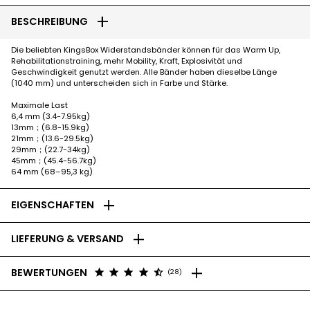
add
BESCHREIBUNG
Die beliebten KingsBox Widerstandsbänder können für das Warm Up,
Rehabilitationstraining, mehr Mobility, Kraft, Explosivität und
Geschwindigkeit genutzt werden. Alle Bänder haben dieselbe Länge
(1040 mm) und unterscheiden sich in Farbe und Stärke.
Maximale Last
6,4 mm (3.4-7.95kg)
13mm；(6.8-15.9kg)
21mm；(13.6-29.5kg)
29mm；(22.7-34kg)
45mm；(45.4-56.7kg)
64 mm (68–95,3 kg)
add
EIGENSCHAFTEN
add
LIEFERUNG & VERSAND
add
star
star
star
star
star_half
BEWERTUNGEN
(28)